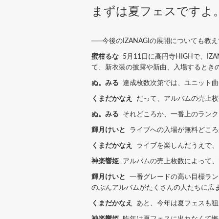
まずは夏フェスですよ
──今後のIZANAGIの展開についても教
蜜柑るな
5月11日に高円寺HIGHで、I
て、新衣装の披露や新曲、入場するとき
ぬ。みる
達成枚数次第では、ユニット曲
くまだかなえ
だって、アルバムの売上枚
ぬ。みる
それどころか、一番上のランクに
輝月けいと
ライブへの入場が無料どころか
くまだかなえ
ライブを楽しんだうえで、
神楽響姫
アルバムの売上枚数によって、
輝月けいと
一番グレードの高い目標ラン
のぶんアルバムがたくさんの人たちに広
くまだかなえ
あと、今年は夏フェスも狙
神楽響姫
昨年は夏フェスに出れなくて悔