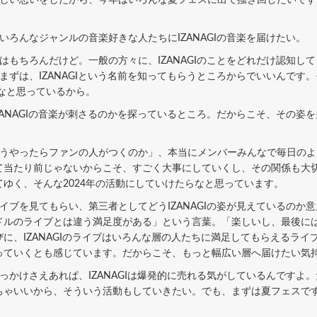
ろんなジャンルの音楽好きな人たちにIZANAGIの音楽を届けたい。
もちろんだけど。一般の方々に、IZANAGIのことをどれだけ認知し
ずは、IZANAGIという名前を知ってもらうところからでいいんです。
なと思っているから。
ANAGIの音楽が刺さるのかを探っているところ。だからこそ、その姿
うやったらファンの人がつくのか」、本当にメンバーみんなで毎日のよ
て当たり前じゃないからこそ、すごく大事にしていくし、その関係も大
ゆく、そんな2024年の活動にしていけたらなと思っています。
ブを見てもらい、第三者としてどうIZANAGIの姿が見えているのか
ドルのライブとは違う満足度がある」という言葉。「楽しいし、最後に
に、IZANAGIのライブはいろんな層の人たちに満足してもらえるラ
っていくとも感じています。だからこそ、もっと幅広い層へ届けたい気
かけさえあれぱ、IZANAGIは爆発的に売れる気がしているんですよ
ちゃいいから、そういう活動もしていきたい。でも、まずは夏フェスで