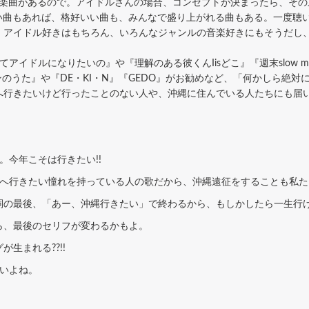
んな楽曲があるので。アイドルさんの場合、コンセプトが決まったら、そ
わいい曲もあれば、格好いい曲も、みんなで盛り上がれる曲もある。一度聴
、アイドル好きはもちろん、いろんなジャンルの音楽好きにもそうだし
イドルになりたいの』や『理解のある彼くんIisどこ』『週末slow m
ンのうた』や『DE・KI・N』『GEDO』がお勧めなど、「何かしら絶
へ行きたいけど行ったことのない人や、沖縄に住んでいる人たちにも届
今年こそは行きたい!!
へ行きたい憧れを持っている人の歌だから、沖縄遠征をすることも私た
の最後、「あー、沖縄行きたい」で終わるから、もしかしたら一生行
、最後のセリフが変わるかもよ。
生まれる??!!
いよね。