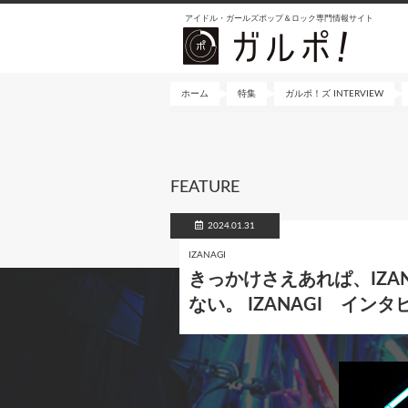
メ
アイドル・ガールズポップ＆ロック専門情報サイト
イ
ン
コ
ン
ホーム
特集
ガルポ！ズ INTERVIEW
テ
ン
ツ
に
FEATURE
移
動
2024.01.31
IZANAGI
きっかけさえあれぱ、IZ
ない。 IZANAGI インタ