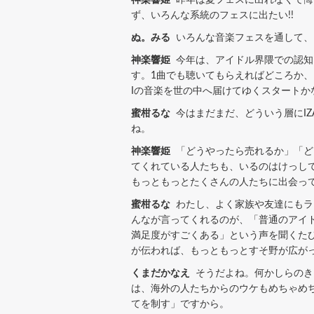
ず、いろんな系統のフェスに出たい!!
ぬ。みる
いろんな音楽フェスを通して、い
神楽響姫
今年は、アイドル界隈での認知は
す。1曲でも聴いてもらえればどころか、ま
Iの音楽を世の中へ届けてゆくスタートか
蜜柑るな
今はまだまだ、どういう層にIZ
ね。
神楽響姫
「どうやったら売れるか」「ど
てくれている人たちも、いるのはけっし
もっともっとたくさんの人たちに出会って
蜜柑るな
わたし、よく家族や友達にもライ
んなが言ってくれるのが、「普通のアイ
満足度がすごくある」という声を聞くたび
が伝われば、もっともっとすそ野が広が
くまだかなえ
そうだよね。何かしらのきっ
は、海外の人たちからのウケもめちゃめ
てを制す」ですから。