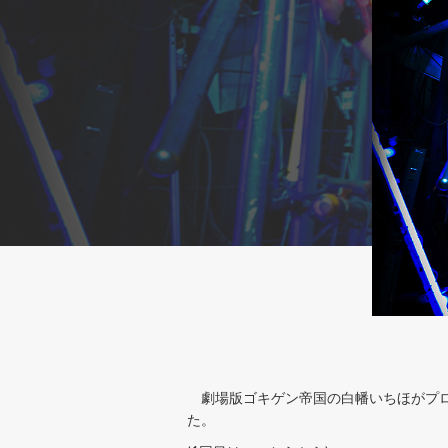
劇場版ゴキゲン帝国の白幡いちほがプロデュ
た。