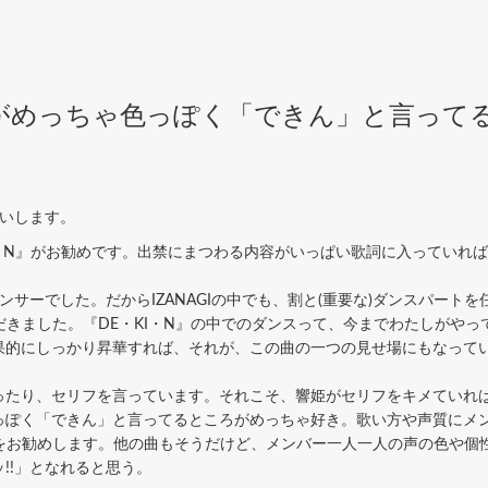
がめっちゃ色っぽく「できん」と言って
願いします。
I・N』がお勧めです。出禁にまつわる内容がいっぱい歌詞に入っていれ
サーでした。だからIZANAGIの中でも、割と(重要な)ダンスパートを
だきました。『DE・KI・N』の中でのダンスって、今までわたしがや
果的にしっかり昇華すれば、それが、この曲の一つの見せ場にもなって
たり、セリフを言っています。それこそ、響姫がセリフをキメていれ
っぽく「できん」と言ってるところがめっちゃ好き。歌い方や声質にメ
』をお勧めします。他の曲もそうだけど、メンバー一人一人の声の色や個性を
!!」となれると思う。