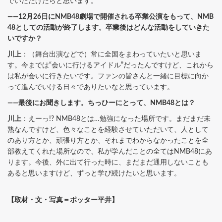
でいただけたらと思います。
――12月26日にNMB48劇場で開催される卒業公演をもって、NMB
48としての活動が終了します。卒業後はどんな活動をしていきた
いですか？
川上
：（舞台出演などで）常に全国をまわっていたいと思いま
す。今までは“会いに行けるアイドル”だったんですけど、これから
は私が会いに行きたいです。ファンの皆さんと一緒に目標に向か
って進んでいける日々でありたいなと思っています。
――最後にお聞きします。ちっひーにとって、NMB48とは？
川上
：えーっ!? NMB48とは…勉強になった場所です。まだまだ未
熟なんですけど、色々なことを経験させていただいて、人として
のあり方とか、頑張り方とか、それまでわからなかったことを全
部教えてくれた場所なので、私が学んだことの全てはNMB48にあ
ります。今後、外に出て行った時に、まだまだ通用しないことも
あると思いますけど、ずっと学び続けたいと思います。
【取材・文・写真＝ポッター平井】