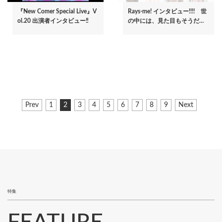
『New Comer Special Live』V
Rays-me! インタビュー!!!! 世
ol.20 出演者インタビュー‼
の中には、見た目もそうだ…
ペ
前
Prev
ペ
1
カ
2
ペ
3
ペ
4
ペ
5
ペ
6
ペ
7
ペ
8
ペ
9
次
Next
ー
ペ
ー
レ
ー
ー
ー
ー
ー
ー
ー
ペ
ジ
ー
ジ
ン
ジ
ジ
ジ
ジ
ジ
ジ
ジ
ー
ジ
ト
ジ
送
ペ
り
ー
ジ
特集