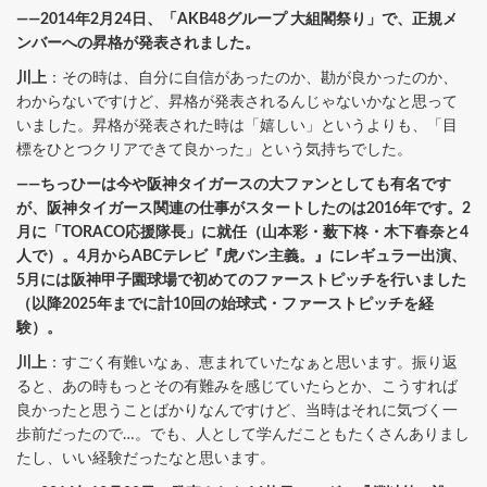
――2014年2月24日、「AKB48グループ 大組閣祭り」で、正規メ
ンバーへの昇格が発表されました。
川上
：その時は、自分に自信があったのか、勘が良かったのか、
わからないですけど、昇格が発表されるんじゃないかなと思って
いました。昇格が発表された時は「嬉しい」というよりも、「目
標をひとつクリアできて良かった」という気持ちでした。
――ちっひーは今や阪神タイガースの大ファンとしても有名です
が、阪神タイガース関連の仕事がスタートしたのは2016年です。2
月に「TORACO応援隊長」に就任（山本彩・薮下柊・木下春奈と4
人で）。4月からABCテレビ『虎バン主義。』にレギュラー出演、
5月には阪神甲子園球場で初めてのファーストピッチを行いました
（以降2025年までに計10回の始球式・ファーストピッチを経
験）。
川上
：すごく有難いなぁ、恵まれていたなぁと思います。振り返
ると、あの時もっとその有難みを感じていたらとか、こうすれば
良かったと思うことばかりなんですけど、当時はそれに気づく一
歩前だったので…。でも、人として学んだこともたくさんありまし
たし、いい経験だったなと思います。