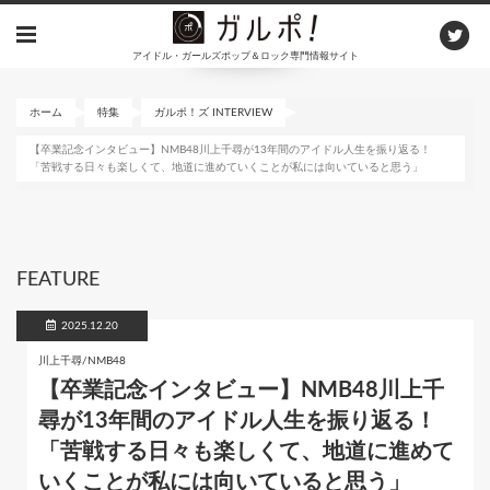
メ
イ
アイドル・ガールズポップ＆ロック専門情報サイト
ン
コ
ン
ホーム
特集
ガルポ！ズ INTERVIEW
テ
【卒業記念インタビュー】NMB48川上千尋が13年間のアイドル人生を振り返る！
ン
「苦戦する日々も楽しくて、地道に進めていくことが私には向いていると思う」
ツ
に
移
動
FEATURE
2025.12.20
川上千尋/NMB48
【卒業記念インタビュー】NMB48川上千
尋が13年間のアイドル人生を振り返る！
「苦戦する日々も楽しくて、地道に進めて
いくことが私には向いていると思う」