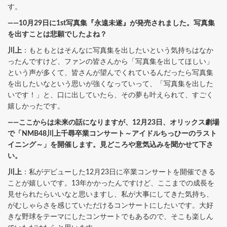
す。
――10月29日に1st写真集『永遠未遂』が発売されました。写真集
を出すことは悲願でしたよね？
川上
：もともとはそんなに写真集を出したいという気持ちはなか
ったんですけど、ファンの皆さんから「写真集を出してほしい」
という声が多くて、皆さんが望んでくれているんだったら写真集
を出したいなという思いが強くなっていって、「写真集を出した
いです！」と、口に出していたら、その夢も叶えられて、すごく
嬉しかったです。
――ここからは未来の話になりますが、12月23日、オリックス劇場
で「NMB48川上千尋卒業コンサート～アイドルちっひーのラスト
イニング～」を開催します。見どころや意気込みを聞かせて下さ
い。
川上
：私がデビューした12月23日に卒業コンサートを開催できる
ことが嬉しいです。13年かかったんですけど、ここまでの成長を
見せられたらいいなと思いますし、私が大事にしてきた気持ち、
がむしゃらさを感じていただけるコンサートにしたいです。大好
きな野球をテーマにしたコンサートでもあるので、そこも楽しん