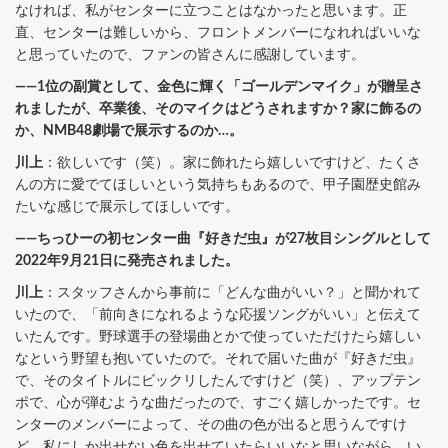
なければ、私がセンターに立つことはなかったと思います。正
直、センターは難しいから、フロントメンバーになれればいいな
と思っていたので、ファンの皆さんに感謝しています。
――1位の副賞として、金色に輝く「ゴールデンマイク」が贈呈さ
れましたが、卒業後、そのマイクはどうされますか？家に飾るの
か、NMB48劇場で展示するのか…。
川上
：欲しいです（笑）。家に飾れたら嬉しいですけど、たくさ
んの方に愛でてほしいという気持ちもあるので、甲子園歴史館み
たいな感じで展示してほしいです。
――ちっひーの初センター曲『好きだ虫』が27枚目シングルとして
2022年9月21日に発売されました。
川上
：スタッフさんから事前に「どんな曲がいい？」と聞かれて
いたので、「前向きになれるような応援ソングがいい」と伝えて
いたんです。野球選手の登場曲とかで使っていただけたら嬉しい
なという野望も抱いていたので。それで届いた曲が『好きだ虫』
で、そのタイトルにビックリしたんですけど（笑）、アップテン
ポで、心が弾むような曲だったので、すごく嬉しかったです。セ
ンターのメンバーによって、その曲の色が出ると思うんですけ
ど、私にしか出せない色を出せていたらいいなと思いながら、い