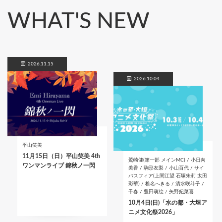
WHAT'S NEW
2026.11.15
2026.10.04
平山笑美
11月15日（日）平山笑美 4th
鷲崎健(第一部 メインMC) / 小日向
ワンマンライブ 錦秋ノ一閃
美香 / 駒形友梨 / 小山百代 / サイ
バスフィア(上間江望 石塚朱莉 太田
彩華) / 椎名へきる / 清水咲斗子 /
千春 / 豊田萌絵 / 矢野妃菜喜
10月4日(日)「水の都・大垣ア
ニメ文化祭2026」