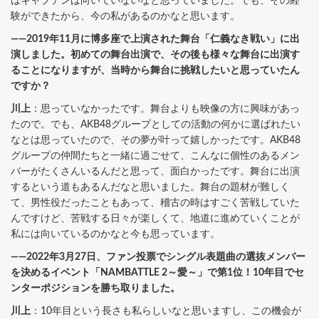
はキャプテンは向いていないなと思っていました。でも、その経
験ができたから、今の私があるのかなと思います。
――2019年11月に博多座で上演された舞台「仁義なき戦い」に出
演しました。初めての舞台出演で、その後も様々な舞台に出演す
ることになりますが、当時から舞台に挑戦したいと思っていたん
ですか？
川上
：思っていなかったです。舞台よりも映像の方に興味があっ
たので。でも、AKB48グループとしての活動の何かに選ばれたい
なとは思っていたので、その夢が叶って嬉しかったです。AKB48
グループの仲間たちと一緒に過ごせて、こんなに個性のあるメン
バーがたくさんいるんだと思って、面白かったです。舞台に出演
するという道もあるんだなと思いました。舞台の題材が難しく
て、男性役だったこともあって、稽古の時はすごく苦戦していた
んですけど、苦戦する日々が楽しくて、地道に進めていくことが
私には向いているのかなと今も思っています。
――2022年3月27日、ファン投票でシングル表題曲の選抜メンバー
を決めるイベント「NAMBATTLE 2～愛～」で第1位！10年目でセ
ンターポジションを勝ち取りました。
川上
：10年目という長さも私らしいなと思いますし、この機会が