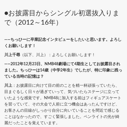
●お披露目からシングル初選抜入りま
で（2012～16年）
――ちっひーに卒業記念インタビューをしたいと思います。よろし
くお願いします！
川上千尋
（以下、川上）：よろしくお願いします！
――2012年12月23日、NMB48劇場にて4期生としてお披露目され
ました。ちっひーは14歳（中学2年生）でしたが、特に印象に残っ
ている当時の記憶は？
川上
：お披露目に向けて目の前のことを精一杯頑張っていたら、
目まぐるしく日々が過ぎていって、気づいたらステージに立って
いたような感覚です。NMB48に加入する前はフィギュアスケート
を習っていて、その大会で人前に立つ機会はあったんですけど、
お客さんの目線がしっかり自分に向いていることを間近で感じる
ことはなかったので、すごく緊張しました。ペンライトの光が綺
麗だったことを覚えています。