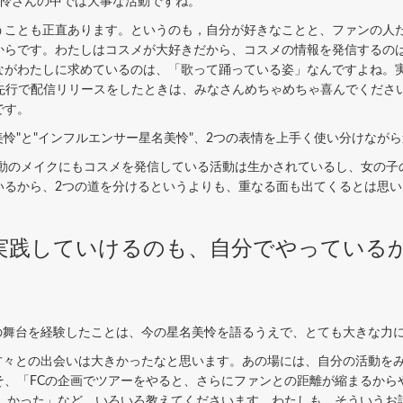
美怜さんの中では大事な活動ですね。
ことも正直あります。というのも，自分が好きなことと、ファンの人た
からです。わたしはコスメが大好きだから、コスメの情報を発信するの
ながわたしに求めているのは、「歌って踊っている姿」なんですよね。
n』を先行で配信リリースをしたときは、みなさんめちゃめちゃ喜んでくだ
です。
美怜"と"インフルエンサー星名美怜"、2つの表情を上手く使い分けなが
活動のメイクにもコスメを発信している活動は生かされているし、女の子
いるから、2つの道を分けるというよりも、重なる面も出てくるとは思
実践していけるのも、自分でやっている
Tの舞台を経験したことは、今の星名美怜を語るうえで、とても大きな力
た方々との出会いは大きかったなと思います。あの場には、自分の活動を
そ、「FCの企画でツアーをやると、さらにファンとの距離が縮まるから
楽しかった」など、いろいろ教えてくださいます。わたしも、そういうお