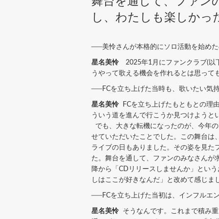
舞台を通して、ファン
し、わたしも楽しかっ
──美怜さんが本格的にソロ活動を始めた
星名美怜
2025年1月にファンクラブ(
うやって歌える機会を作れるとは思って
──FCを立ち上げた当時も、歌いたい気
星名美怜
FCを立ち上げたもともとの理
ういう道を進んで行こうか見つけようと
でも、大きな転機になったのが、今年の5月と10月に行
せていただいたことでした。この舞台は
ライブの日もありました。その姿を見た
た。舞台を通して、ファンのみなさんが
降から「CDリリースしませんか」とい
しはここが好きなんだ」と改めて感じま
──FCを立ち上げた当初は、インフルエ
星名美怜
そうなんです。これまで積み重