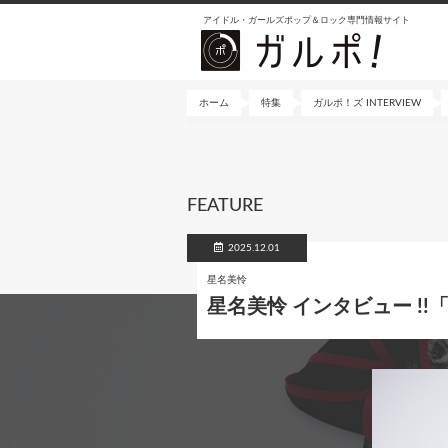
メ
アイドル・ガールズポップ＆ロック専門情報サイト
イ
ン
コ
ン
ホーム
特集
ガルポ！ズ INTERVIEW
テ
ン
ツ
に
FEATURE
移
動
2025.12.01
星名美怜
星名美怜 インタビュー 