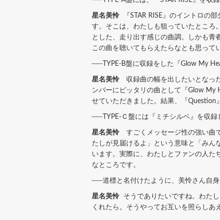
星名美怜
『STAR RISE』のイントロの
す。そこは、わたしも狙っていたところ。
とした、走り出す感じの曲調。しかも青
この曲を聴いてもらえたらなとも思って
──TYPE-B盤に収録をした『Glow M
星名美怜
収録曲の幅を出したいとなったとき
ンバーにピッタリの曲として『Glow M
せていただきました。結果、『Questio
──TYPE-Ｃ盤には『ミチシルベ』を収
星名美怜
すごくメッセージ性の強い曲で
たしが見届けるよ」という意味と「みん
います。実際に、わたしとファンの人た
なところです。
──道標と名付けたように、美怜さん自
星名美怜
そうでありたいですね。わたし
くれたら。そうやってお互いを照らしあ