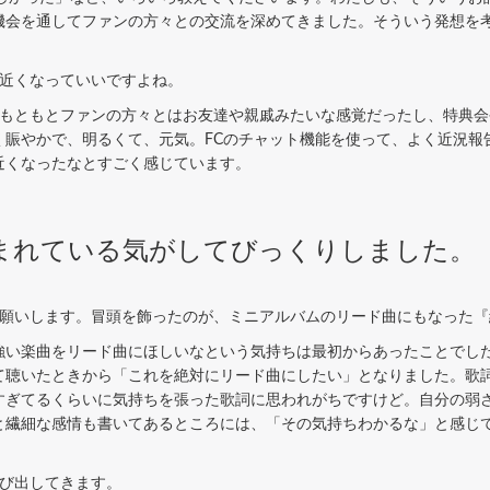
機会を通してファンの方々との交流を深めてきました。そういう発想を
。
ん近くなっていいですよね。
もともとファンの方々とはお友達や親戚みたいな感覚だったし、特典会
賑やかで、明るくて、元気。FCのチャット機能を使って、よく近況報
近くなったなとすごく感じています。
まれている気がしてびっくりしました。
お願いします。冒頭を飾ったのが、ミニアルバムのリード曲にもなった
い楽曲をリード曲にほしいなという気持ちは最初からあったことでし
て聴いたときから「これを絶対にリード曲にしたい」となりました。歌
すぎてるくらいに気持ちを張った歌詞に思われがちですけど。自分の弱
と繊細な感情も書いてあるところには、「その気持ちわかるな」と感じ
飛び出してきます。