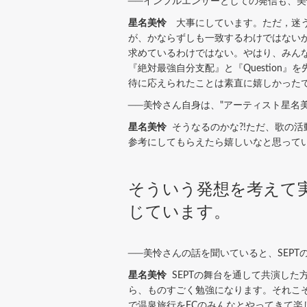
──インフルエンサーとしての発信も、
星名美怜
大事にしています。ただ，迷う
が、かならずしも一致するわけではない
求めているわけではない。やはり、みん
『絶対最強自分支配』と『Questio
待に応えられたことは素直に嬉しかった
──美怜さん自身は、"アーティスト星名
星名美怜
そうなるのかな?!ただ、歌の
参考にしてもらえたら嬉しいなと思って
そういう発想を考えて
じています。
──美怜さんの話を聞いていると、SEP
星名美怜
SEPTの舞台を通して共演し
ら、ものすごく勉強になります。それこ
で温泉旅行をFCのみんなとやってきて