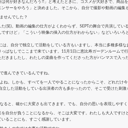
分は何が好きなんだろう?!」と考えたときに、コスメが大好きで、商品
エンサーをやろう」と決めました。そこから、自分で撮影や動画の編集
りませんでした？
(笑)。動画の編集の仕方がよくわからず、SEPTの舞台で共演してい
んですけど」「こういう映像の挿入の仕方がわからない」などいろいろ
中には、自分で独立して活動をしている方もいますし、本当に多種多様な
っぱなしでここまで来ています。11月1日に恵比寿ガーデンルームで行
ただきましたし、わたしの楽曲を作ってくださった方がバンマスで入っ
まで進んできているんですね。
よね。しかも、すべてを一人でやることになったからこそ、どれだけ今
、自立した活動をしている出演者の方も多かったので、そこで受けた刺
となると、確かに大変さも出てきます。でも、自分の思いを表現しやすく
を自分が負うことになるから、そこは大変です。わたしも大人ですけど
ていることにも、すごく感謝しています。