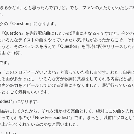
ぎるかな?!」とも思ったんですけど。でも、ファンの人たちがわたしに
す。
『Question』になります。
Question』を先行配信曲にしたかの理由にもなるんですけど。今の
といろんなテイストの曲をやっていきたい気持ちがあったからこそ、そ
と、そのバランスを考えて『Question』を同時に配信リリースしたわけ
由です(笑)。
』です。
「このメロディーがいいよね」と言っていた推し曲です。わたし自身
なる面が多かったし、いろんな方が歌詞に共感をしてくれる内容だと思
歌声の魅力をアピールしていける楽曲にもなりました。最近行っている
うとすごく気持ちいいです。
addest?』になります。
強みにしてきたから、それを活かせる楽曲として、絶対にこの曲を入れ
くれるのが『Now Feel Saddest?』です。きっと、以前にソロ
り上がってくれているのかなと思いました。
収録しました。