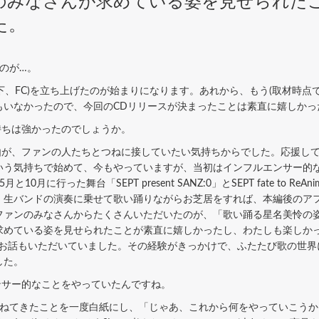
のみなさんが求めている姿を見せられた
た。
のが…。
以下、FC)を立ち上げたのが始まりになります。あれから、もう(取材時点
もいなかったので、今回のCDリリースが決まったことは素直に嬉しかっ
持ちは強かったのでしょうか。
由が、ファンの人たちとつねに接していたい気持ちからでした。応援し
いう気持ちで始めて、今もやっていますが、当初はインフルエンサー的
った舞台「SEPT present SANZ:0」とSEPT fate to ReAnima
、生バンドの演奏に乗せて歌い踊りながらお芝居をすれば、本編後のア
ファンのみなさんからたくさんいただいたのが、「歌い踊る星名美怜の
求めている姿を見せられたことが素直に嬉しかったし、わたしも楽しか
うお話もいただいていました。その経験がきっかけで、ふたたび歌の世界
した。
ンサー的なことをやっていたんですね。
ねてきたことを一度白紙にし、「じゃあ、これから何をやっていこうか