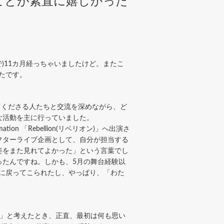
ことが素直に嬉しかった
で)11カ月経っちゃいましたけど。またこ
たです。
てくださる人たちと交流を深めながら、ど
な活動を主に行っていました。
tion 「Rebellion(リベリオン)」へ出演さ
フターライブ企画として、自分が担当する
姿をまた見れてよかった」という言葉でし
ったんですね。しかも、5月の舞台経験以
に戻ってこられたし、やっぱり、「わた
」と考えたとき、正直、最初は何も思い