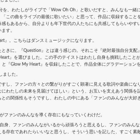
部分を、わたしがライブで「Wow Oh Oh」と歌いだすと、みんなも一緒に
「この曲をライブの最後に歌いたい」と思って、作品に収録することを決め
春感もあるから、自分よりも年下世代の人たちにも共感してもらいやす
います。
y Heart』。こちらはダンスミュージックになります。
に、『Question』とは違う感じの。それこそ『絶対最強自分支配』と
y Heart』を選びました。この手のテイストはわたし自身も挑戦したこ
n』と『Glow My Heart』を収録したことで、作品全体にグラデーショ
録しました。
すし、ファンの方々との繋がりがすごく顕著に見える歌詞や楽曲にな
なにわたしの未来を見届けてほしい」という、お互いを支えあう関係を
ちとの関係性もそうですし、わたしの中にある「ファンのみんなが大好
身がファンのみんなを導く存在にもなっていくわけだ。
自身、ファンのみんながいるから頑張ろうと思えるし、ファンのみんな
える存在であれたらいいなと思うし、そういう思いを記した、すごく素