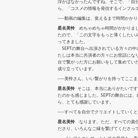
浮かばなかったんですね。そこで、「自
ら、「コスメの情報を発信するインフル
──動画の編集は、覚えるまで時間かか
星名美怜
めちゃめちゃ時間がかかりました
たので、「この文字をもっと薄くしたい
ってきました。
SEPTの舞台へ出演されている方々の
たしは本当に共演者の方々にお世話になり
台で繋がった方にお願いをして集めてい
成り立っています。
──美怜さん、いい繋がりを持ってここ
星名美怜
そこは、本当にありがたいです
たのかも感じました。SEPTの舞台には
ら、とても感謝しています。
──すべてを自分でクリエイトしていく
星名美怜
なります。ただ、すべての責任
ださり、いろんなご縁を繋げてくださっ