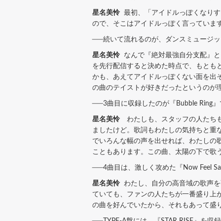
星名美怜
最初、「アイドルっぽくなりす
ので、そこはアイドルっぽく言っていま
──続いて流れるのが、ダンスミュージックの
星名美怜
なんで『絶対最強自分支配』と『
を先行配信すると決めた時点で、もとも
かも、あえてアイドルっぽくない面を出そう
の曲のテイストが好きだったというのが理
──3曲目に収録したのが『Bubble Ring
星名美怜
わたしも、スタッフの人たちも
ましたけど。歌詞もわたしの気持ちと重
でいろんな幅の声を出せれば、わたしの
こともあります。この曲、太陽の下で歌
──4曲目は、激しく攻めた『Now Feel S
星名美怜
わたし、自分の高音域の歌声を
ていても、ファンの人たちが一番盛り上がって
の曲を好んでいたから、それもあって盛
──TYPE-A盤には、『STAR RISE』を