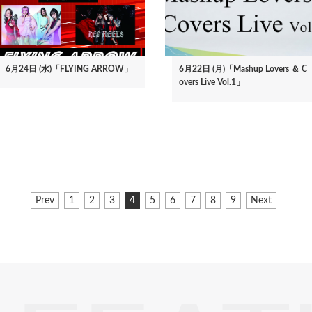
6月24日 (水)「FLYING ARROW」
6月22日 (月)「Mashup Lovers ＆ C
overs Live Vol.1」
前
Prev
ペ
1
ペ
2
ペ
3
カ
4
ペ
5
ペ
6
ペ
7
ペ
8
ペ
9
次
Next
ペ
ー
ー
ー
レ
ー
ー
ー
ー
ー
ペ
ー
ジ
ジ
ジ
ン
ジ
ジ
ジ
ジ
ジ
ー
ジ
ト
ジ
ペ
ー
ジ