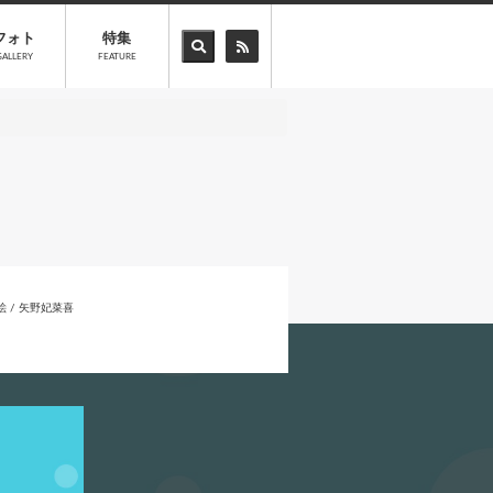
フォト
特集
GALLERY
FEATURE
絵 / 矢野妃菜喜