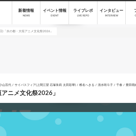
新着情報
イベント情報
ライブレポ
インタビュー
NEWS
EVENT
LIVE REPO
INTERVIEW
(日)「水の都・大垣アニメ文化祭2026」
 小山百代 / サイバスフィア(上間江望 石塚朱莉 太田彩華) / 椎名へきる / 清水咲斗子 / 千春 / 豊田萌
垣アニメ文化祭2026」