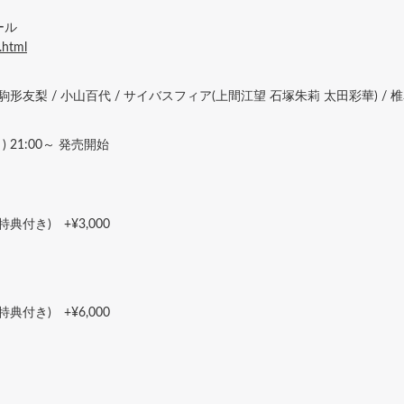
ール
.html
 駒形友梨 / 小山百代 / サイバスフィア(上間江望 石塚朱莉 太田彩華) / 椎名
 21:00～ 発売開始
付き) +¥3,000
付き) +¥6,000