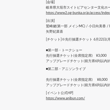
[会場]
岐阜県大垣市スイトピアセンター文化ホ
https://www2.og-bunka.or.jp/access/index
[出演]
鷲崎健(第一部 メインMC) / 小日向美香 /
矢野妃菜喜
[チケット]※先行抽選チケット 6月22日(月)
■第一部・トークショー
先行抽選チケット(全席指定席) ¥3,000
アップグレードチケット(前方席6列以内)(特典
■第二部・アニソンライブ
先行抽選チケット(全席指定席) ¥8,000
アップグレードチケット(前方席6列以内)(特典
[イベント公式HP]
https://www.anibun.com/