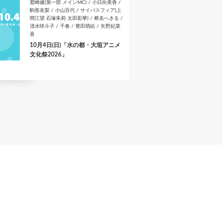
鷲崎健(第一部 メインMC) / 小日向美香 /
駒形友梨 / 小山百代 / サイバスフィア(上
間江望 石塚朱莉 太田彩華) / 椎名へきる /
清水咲斗子 / 千春 / 豊田萌絵 / 矢野妃菜
喜
10月4日(日)「水の都・大垣アニメ
文化祭2026」