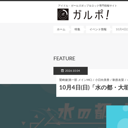
メ
アイドル・ガールズポップ＆ロック専門情報サイト
イ
ン
コ
ン
ホーム
特集
イベント情報
10月4日
テ
ン
ツ
に
FEATURE
移
動
2026.10.04
鷲崎健(第一部 メインMC) / 小日向美香 / 駒形友梨 /
10月4日(日)「水の都・大