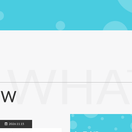
WHA
EW
2026.11.15