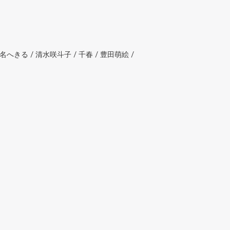
へきる / 清水咲斗子 / 千春 / 豊田萌絵 /