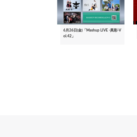
6月26日(金)「Mashup LIVE -異彩-V
ol.42」
ペ
ー
ジ
送
り