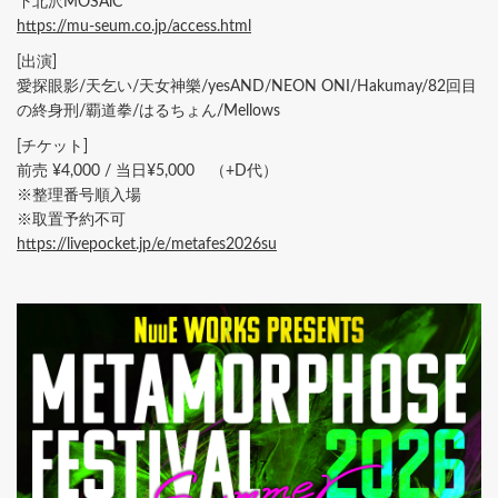
下北沢MOSAiC
https://mu-seum.co.jp/access.html
[出演]
愛探眼影/天乞い/天女神樂/yesAND/NEON ONI/Hakumay/82回目
の終身刑/覇道拳/はるちょん/Mellows
[チケット]
前売 ¥4,000 / 当日¥5,000 （+D代）
※整理番号順入場
※取置予約不可
https://livepocket.jp/e/metafes2026su