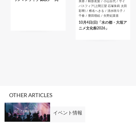
美香 / 駒形友梨 / 小山百代 / サイ
バスフィア(上間江望 石塚朱莉 太田
彩華) / 椎名へきる / 清水咲斗子 /
千春 / 豊田萌絵 / 矢野妃菜喜
10月4日(日)「水の都・大垣ア
ニメ文化祭2026」
OTHER ARTICLES
イベント情報