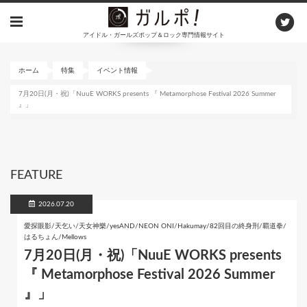
メ
イ
アイドル・ガールズポップ＆ロック専門情報サイト
ン
コ
ン
ホーム
特集
イベント情報
テ
7月20日(月・祝)「NuuE WORKS presents 『 Metamorphose Festival 2026 Summer
ン
』」
ツ
に
移
動
FEATURE
2026.07.20
愛探眼影/天乞い/天女神樂/yesAND/NEON ONI/Hakumay/82回目の終身刑/覇道拳/
はるちょん/Mellows
7月20日(月・祝)「NuuE WORKS presents
『 Metamorphose Festival 2026 Summer
』」