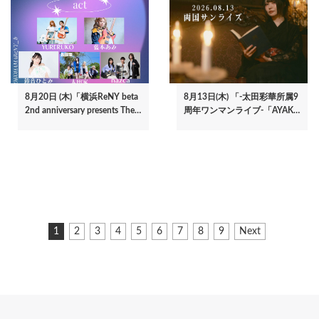
8月20日 (木)「横浜ReNY beta
8月13日(木) 「-太田彩華所属9
2nd anniversary presents The…
周年ワンマンライブ-「AYAK…
ペ
カ
1
ペ
2
ペ
3
ペ
4
ペ
5
ペ
6
ペ
7
ペ
8
ペ
9
次
Next
ー
レ
ー
ー
ー
ー
ー
ー
ー
ー
ペ
ジ
ン
ジ
ジ
ジ
ジ
ジ
ジ
ジ
ジ
ー
ト
ジ
送
ペ
り
ー
ジ