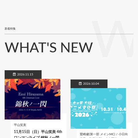
W
新着特集
WHAT'S NEW
2026.11.15
2026.10.04
平山笑美
11月15日（日）平山笑美 4th
鷲崎健(第一部 メインMC) / 小日向
ワンマンライブ 錦秋ノ一閃