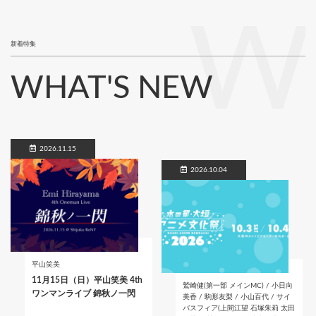
W
新着特集
WHAT'S NEW
2026.11.15
2026.10.04
平山笑美
11月15日（日）平山笑美 4th
鷲崎健(第一部 メインMC) / 小日向
ワンマンライブ 錦秋ノ一閃
美香 / 駒形友梨 / 小山百代 / サイ
バスフィア(上間江望 石塚朱莉 太田