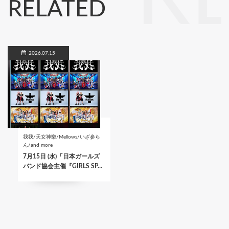
RELATED
2026.07.15
我我/天女神樂/Mellows/いざ参ら
ん/and more
7月15日 (水)「日本ガールズ
バンド協会主催『GIRLS SP…