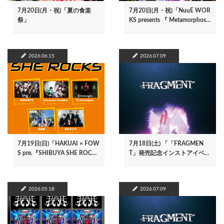
7月20日(月・祝)「夏の食楽
7月20日(月・祝)「NuuE WOR
祭」
KS presents 『 Metamorphos…
2026.06.15
2026.07.09
7月19日(日)「HAKUAI × FOW
7月18日(土) 「「FRAGMEN
S pre.『SHIBUYA SHE ROC…
T」発売記念インストアイベ…
2026.05.18
2026.07.09