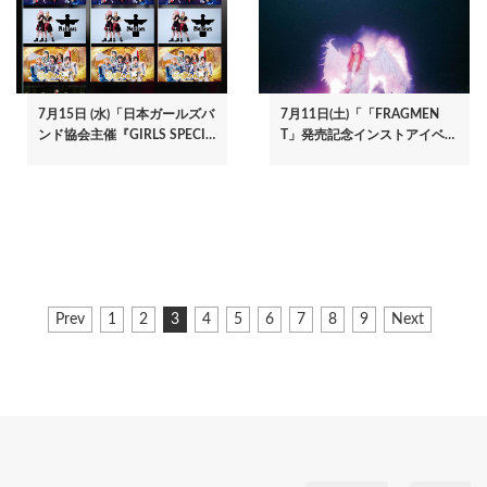
7月15日 (水)「日本ガールズバ
7月11日(土)「「FRAGMEN
ンド協会主催『GIRLS SPECI…
T」発売記念インストアイベ…
ペ
前
Prev
ペ
1
ペ
2
カ
3
ペ
4
ペ
5
ペ
6
ペ
7
ペ
8
ペ
9
次
Next
ー
ペ
ー
ー
レ
ー
ー
ー
ー
ー
ー
ペ
ジ
ー
ジ
ジ
ン
ジ
ジ
ジ
ジ
ジ
ジ
ー
ジ
ト
ジ
送
ペ
り
ー
ジ