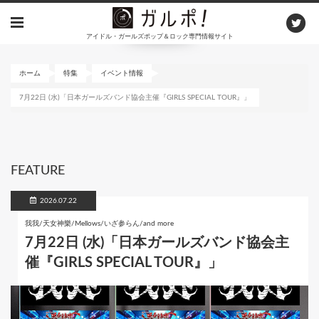
メ
イ
アイドル・ガールズポップ＆ロック専門情報サイト
ン
コ
ン
ホーム
特集
イベント情報
テ
7月22日 (水)「日本ガールズバンド協会主催『GIRLS SPECIAL TOUR』」
ン
ツ
に
移
動
FEATURE
2026.07.22
我我/天女神樂/Mellows/いざ参らん/and more
7月22日 (水)「日本ガールズバンド協会主
催『GIRLS SPECIAL TOUR』」