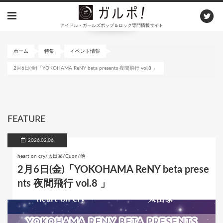
メ
イ
アイドル・ガールズポップ＆ロック専門情報サイト
ン
コ
ン
ホーム
特集
イベント情報
テ
2月6日(金)「YOKOHAMA ReNY beta presents 夜間飛行 vol.8 」
ン
ツ
に
移
動
FEATURE
2026.02.06
heart on cry/太田家/Cuon/他
2月6日(金)「YOKOHAMA ReNY beta prese
nts 夜間飛行 vol.8 」