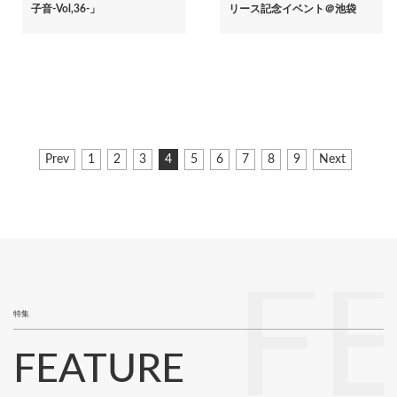
子音-Vol,36-」
リース記念イベント＠池袋
ペ
前
Prev
ペ
1
ペ
2
ペ
3
カ
4
ペ
5
ペ
6
ペ
7
ペ
8
ペ
9
次
Next
ー
ペ
ー
ー
ー
レ
ー
ー
ー
ー
ー
ペ
ジ
ー
ジ
ジ
ジ
ン
ジ
ジ
ジ
ジ
ジ
ー
ジ
ト
ジ
送
ペ
り
ー
ジ
F
特集
FEATURE