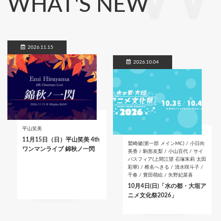
WHAT'S NEW
2026.11.15
2026.10.04
平山笑美
11月15日（日）平山笑美 4th
鷲崎健(第一部 メインMC) / 小日向
ワンマンライブ 錦秋ノ一閃
美香 / 駒形友梨 / 小山百代 / サイ
バスフィア(上間江望 石塚朱莉 太田
彩華) / 椎名へきる / 清水咲斗子 /
千春 / 豊田萌絵 / 矢野妃菜喜
10月4日(日)「水の都・大垣ア
ニメ文化祭2026」