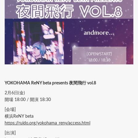
YOKOHAMA ReNY beta presents 夜間飛行 vol.8
2月6日(金)
開場 18:00 / 開演 18:30
[会場]
横浜ReNY beta
https://ruido.org/yokohama_reny/access.html
[出演]