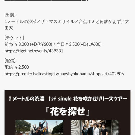
[出演]
1メートルの渋滞／ザ・マスミサイル／合点オミと何故かぁず／太
田家
[チケット]
前売 ￥3,000 (+D代¥600) / 当日￥3,500(+D代¥600)
https://tiget.net/events/439331
[配信]
配信 ￥2,500
https://premier.twitcasting.tv/baysisyokohama/shopcart/402905