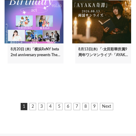
8月20日 (木)「横浜ReNY beta
8月13日(木) 「-太田彩華所属9
2nd anniversary presents The…
周年ワンマンライブ-「AYAK…
ペ
カ
1
ペ
2
ペ
3
ペ
4
ペ
5
ペ
6
ペ
7
ペ
8
ペ
9
次
Next
ー
レ
ー
ー
ー
ー
ー
ー
ー
ー
ペ
ジ
ン
ジ
ジ
ジ
ジ
ジ
ジ
ジ
ジ
ー
ト
ジ
送
ペ
り