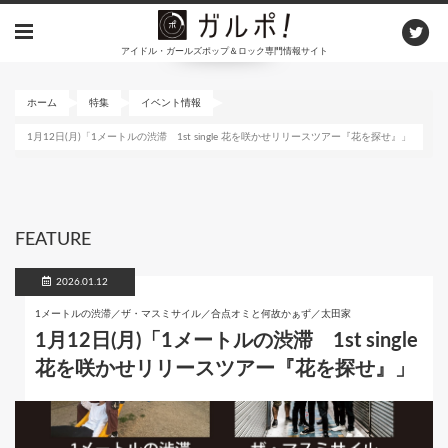
メ
イ
アイドル・ガールズポップ＆ロック専門情報サイト
ン
コ
ン
ホーム
特集
イベント情報
テ
1月12日(月)「1メートルの渋滞 1st single 花を咲かせリリースツアー『花を探せ』」
ン
ツ
に
移
動
FEATURE
2026.01.12
1メートルの渋滞／ザ・マスミサイル／合点オミと何故かぁず／太田家
1月12日(月)「1メートルの渋滞 1st single
花を咲かせリリースツアー『花を探せ』」