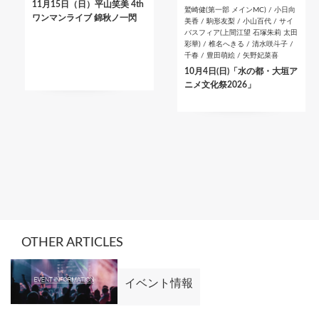
11月15日（日）平山笑美 4th
鷲崎健(第一部 メインMC) / 小日向
ワンマンライブ 錦秋ノ一閃
美香 / 駒形友梨 / 小山百代 / サイ
バスフィア(上間江望 石塚朱莉 太田
彩華) / 椎名へきる / 清水咲斗子 /
千春 / 豊田萌絵 / 矢野妃菜喜
10月4日(日)「水の都・大垣ア
ニメ文化祭2026」
OTHER ARTICLES
イベント情報