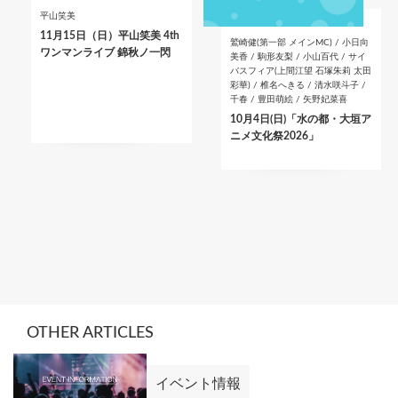
平山笑美
11月15日（日）平山笑美 4th
鷲崎健(第一部 メインMC) / 小日向
ワンマンライブ 錦秋ノ一閃
美香 / 駒形友梨 / 小山百代 / サイ
バスフィア(上間江望 石塚朱莉 太田
彩華) / 椎名へきる / 清水咲斗子 /
千春 / 豊田萌絵 / 矢野妃菜喜
10月4日(日)「水の都・大垣ア
ニメ文化祭2026」
OTHER ARTICLES
イベント情報