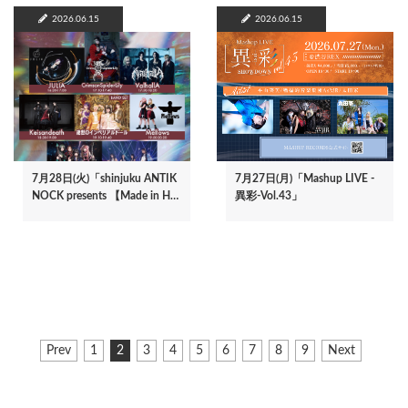
2026.06.15
2026.06.15
7月28日(火)「shinjuku ANTIK
7月27日(月)「Mashup LIVE -
NOCK presents 【Made in H…
異彩-Vol.43」
ペ
前
Prev
ペ
1
カ
2
ペ
3
ペ
4
ペ
5
ペ
6
ペ
7
ペ
8
ペ
9
次
Next
ー
ペ
ー
レ
ー
ー
ー
ー
ー
ー
ー
ペ
ジ
ー
ジ
ン
ジ
ジ
ジ
ジ
ジ
ジ
ジ
ー
ジ
ト
ジ