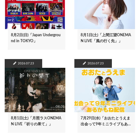
8月2日(日)「Japan Undergrou
8月1日(土)「上間江望ONEMA
nd in TOKYO」
N LIVE「風の行く先」」
2026.07.23
2026.07.23
8月1日(土)「月照ラスONEMA
7月29日(水)「おおたとうえま
N LIVE「祈りの果て」」
出会って9年ミニライブもあ…