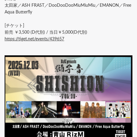
太田家／ASH FRAST／DooDooDooMiuMiuMiu／EMANON／Free
Aqua Butterfly
[チケット]
前売 ￥3,500 (D代別) / 当日￥5,000(D代別)
https://tiget.net/events/439657