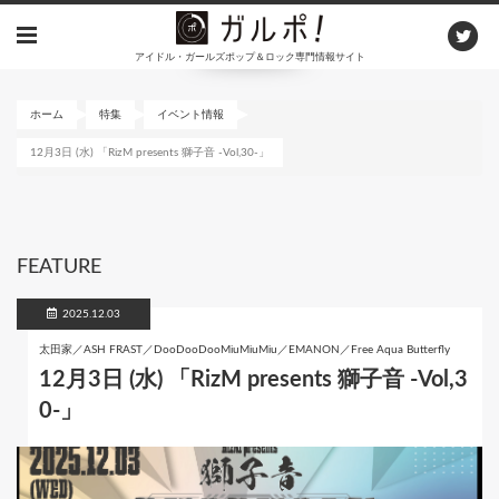
メ
イ
アイドル・ガールズポップ＆ロック専門情報サイト
ン
コ
ン
ホーム
特集
イベント情報
テ
12月3日 (水) 「RizM presents 獅子音 -Vol,30-」
ン
ツ
に
移
動
FEATURE
2025.12.03
太田家／ASH FRAST／DooDooDooMiuMiuMiu／EMANON／Free Aqua Butterfly
12月3日 (水) 「RizM presents 獅子音 -Vol,3
0-」