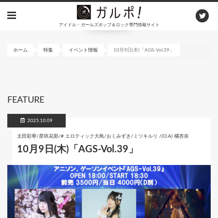
メ
イ
アイドル・ガールズポップ＆ロック専門情報サイト
ン
コ
ン
ホーム
特集
イベント情報
10月9日(木)「AGS-Vol.39」
テ
ン
ツ
に
FEATURE
移
動
2025.10.09
太田彩華/星咲花那/# エロティック大島/おくみずき/ミツキルリ /(O.A) 橘杏奈
10月9日(木)「AGS-Vol.39」