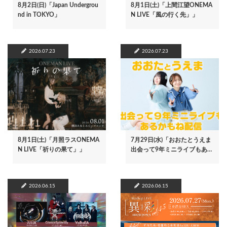
8月2日(日)「Japan Undergrou
8月1日(土)「上間江望ONEMA
nd in TOKYO」
N LIVE「風の行く先」」
2026.07.23
2026.07.23
8月1日(土)「月照ラスONEMA
7月29日(水)「おおたとうえま
N LIVE「祈りの果て」」
出会って9年ミニライブもあ…
2026.06.15
2026.06.15