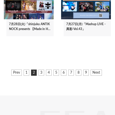
7月28日(火)「shinjuku ANTIK
7月27日(月)「Mashup LIVE -
NOCK presents 【Made in H…
異彩-Vol.43」
ペ
前
Prev
ペ
1
カ
2
ペ
3
ペ
4
ペ
5
ペ
6
ペ
7
ペ
8
ペ
9
次
Next
ー
ペ
ー
レ
ー
ー
ー
ー
ー
ー
ー
ペ
ジ
ー
ジ
ン
ジ
ジ
ジ
ジ
ジ
ジ
ジ
ー
ジ
ト
ジ
送
ペ
り
ー
ジ