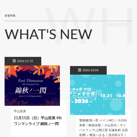
WH
新着特集
WHAT'S NEW
2026.11.15
2026.10.04
平山笑美
11月15日（日）平山笑美 4th
鷲崎健(第一部 メインMC) / 小日向
ワンマンライブ 錦秋ノ一閃
美香 / 駒形友梨 / 小山百代 / サイ
バスフィア(上間江望 石塚朱莉 太田
彩華) / 椎名へきる / 清水咲斗子 /