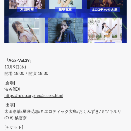
『AGS-Vol.39』
10月9日(木)
開場 18:00 / 開演 18:30
[会場]
渋谷REX
https://ruido.org/rex/access.html
[出演]
太田彩華/星咲花那/# エロティック大島/おくみずき/ミツキルリ
(O.A) 橘杏奈
[チケット]