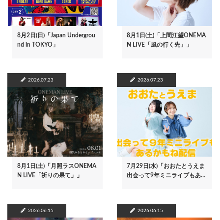
8月2日(日)「Japan Undergrou
8月1日(土)「上間江望ONEMA
nd in TOKYO」
N LIVE「風の行く先」」
2026.07.23
2026.07.23
8月1日(土)「月照ラスONEMA
7月29日(水)「おおたとうえま
N LIVE「祈りの果て」」
出会って9年ミニライブもあ…
2026.06.15
2026.06.15