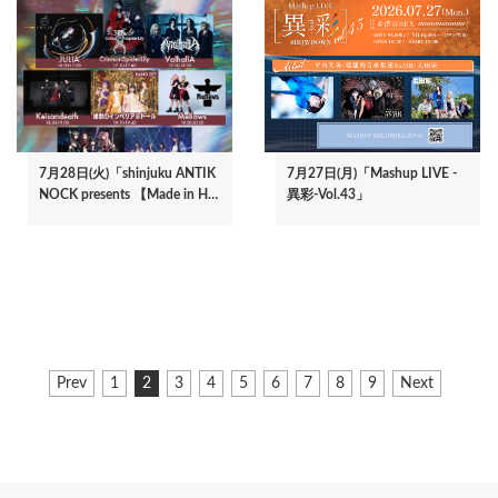
7月28日(火)「shinjuku ANTIK
7月27日(月)「Mashup LIVE -
NOCK presents 【Made in H…
異彩-Vol.43」
ペ
前
Prev
ペ
1
カ
2
ペ
3
ペ
4
ペ
5
ペ
6
ペ
7
ペ
8
ペ
9
次
Next
ー
ペ
ー
レ
ー
ー
ー
ー
ー
ー
ー
ペ
ジ
ー
ジ
ン
ジ
ジ
ジ
ジ
ジ
ジ
ジ
ー
ジ
ト
ジ
送
ペ
り
ー