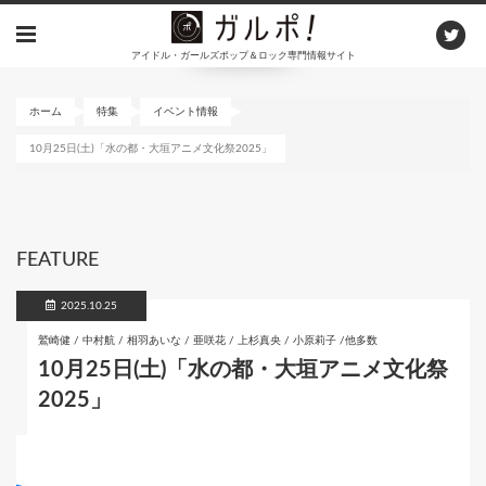
メ
イ
アイドル・ガールズポップ＆ロック専門情報サイト
ン
コ
ン
ホーム
特集
イベント情報
テ
10月25日(土)「水の都・大垣アニメ文化祭2025」
ン
ツ
に
移
動
FEATURE
2025.10.25
鷲崎健 / 中村航 / 相羽あいな / 亜咲花 / 上杉真央 / 小原莉子 /他多数
10月25日(土)「水の都・大垣アニメ文化祭
2025」