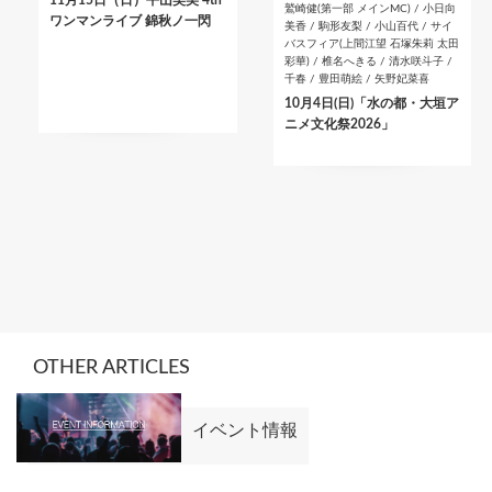
11月15日（日）平山笑美 4th
鷲崎健(第一部 メインMC) / 小日向
ワンマンライブ 錦秋ノ一閃
美香 / 駒形友梨 / 小山百代 / サイ
バスフィア(上間江望 石塚朱莉 太田
彩華) / 椎名へきる / 清水咲斗子 /
千春 / 豊田萌絵 / 矢野妃菜喜
10月4日(日)「水の都・大垣ア
ニメ文化祭2026」
OTHER ARTICLES
イベント情報