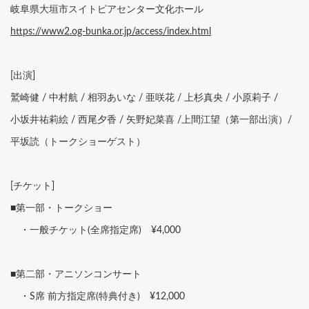
岐阜県大垣市スイトピアセンター文化ホール
https://www2.og-bunka.or.jp/access/index.html
[出演]
鷲崎健 / 中村航 / 相羽あいな / 亜咲花 / 上杉真央 / 小原莉子 /
小坂井祐莉絵 / 西尾夕香 / 矢野妃菜喜 /上間江望（第一部出演）/
平坂読（トークショーゲスト）
[チケット]
■第一部・トークショー
・一般チケット(全席指定席) ¥4,000
■第二部・アニソンコンサート
・S席 前方指定席(特典付き) ¥12,000