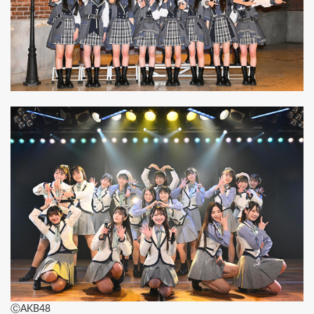
ⒸAKB48