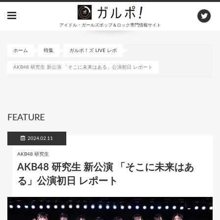
メ
イ
アイドル・ガールズポップ＆ロック専門情報サイト
ン
コ
ン
ホーム
特集
ガルポ！ズ LIVE レポ
テ
AKB48 研究⽣ 新公演 「そこに未来はある」公演初⽇ レポート
ン
ツ
に
移
動
FEATURE
2024.02.11
AKB48 研究⽣
AKB48 研究⽣ 新公演 「そこに未来はあ
る」公演初⽇ レポート