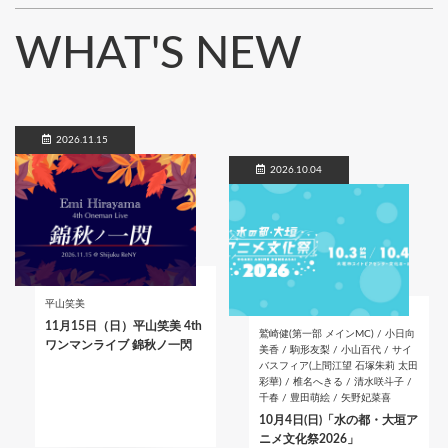
WHAT'S NEW
2026.11.15
2026.10.04
平山笑美
11月15日（日）平山笑美 4th
鷲崎健(第一部 メインMC) / 小日向
ワンマンライブ 錦秋ノ一閃
美香 / 駒形友梨 / 小山百代 / サイ
バスフィア(上間江望 石塚朱莉 太田
彩華) / 椎名へきる / 清水咲斗子 /
千春 / 豊田萌絵 / 矢野妃菜喜
10月4日(日)「水の都・大垣ア
ニメ文化祭2026」