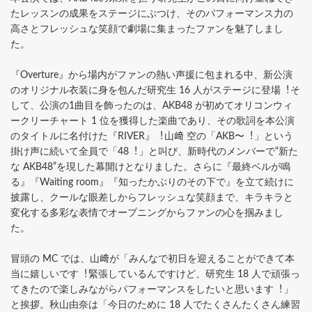
たレッスンの成果をステージにぶつけ、そのパフォーマンス⼒の
⾼さとフレッシュな笑顔で劇場に集まったファンを魅了しまし
た。
『Overture』から場内がファンの熱い声援に包まれる中、新公演
のオリジナル⾐装に⾝を包んだ研究⽣ 16 ⼈がステージに登場︕そ
して、公演の1曲⽬を飾ったのは、AKB48 が初めてオリコンウィ
ークリーチャート 1 位を獲得した楽曲であり、その歌詞を本公演
のタイトルに名付けた『RIVER』︕⼭﨑 空の「AKB〜︕」という
掛け声に続いて全員で「48︕」と叫び、新時代のメンバーで“新た
な AKB48”を現した幕開けとなりました。さらに『最終ベルが鳴
る』『Waiting room』『知ったかぶりのその下で』を⽴て続けに
披露し、クールな眼差しからフレッシュな笑顔まで、キラキラと
変化する多彩な表情でオープニングからファンの⼼を掴みまし
た。
冒頭の MC では、⼭﨑が「みんなで初⽇を迎えることができて本
当に嬉しいです︕緊張しているんですけど、研究⽣ 18 ⼈で頑張っ
てきたので楽しみながらパフォーマンスをしたいと思います︕」
と挨拶。秋⼭由奈は「今⽇のために 18 ⼈でたくさんたくさん練習