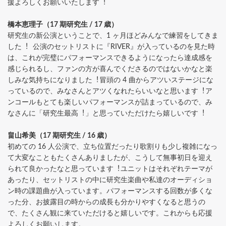
援よろしくお願いいたします︕
橋本恵理⼦（17 期研究⽣ / 17 歳）
研究⽣の新公演ということで、1 ヶ⽉ほどみんなで練習をしてきま
した︕ 公演のセットリストに『RIVER』が⼊っているのを⾒た時
は、これが完璧にパフォーマンスできるようになったら達成感を
感じられるし、ファンの⽅が喜んでくださるのではないかなと楽
しみな気持ちになりました︕冒頭の 4 曲からアツいステージにな
っているので、みなさんとアツくなれたらいいなと思います︕ア
ンコールもとても楽しいパフォーマンスが詰まっているので、み
なさんに「研究⽣最⾼︕」と思っていただけたら嬉しいです︕
畠⼭希美（17 期研究⽣ / 16 歳）
初めての 16 ⼈公演で、⽴ち位置だったり歌割りも少し複雑になっ
て⼤変なこともたくさんありましたが、こうして無事初⽇を迎え
られて良かったなと思っています︕ユニットはそれぞれテーマが
あったり、セットリストの中に研究⽣楽曲や私達のオーディショ
ン時の課題曲が⼊っています。パフォーマンスする回数が多くな
った分、お披露⽬の時からの成⻑も分かりやすくなると思うの
で、たくさん観に来ていただけると嬉しいです。これからも応援
よろしくお願いします。