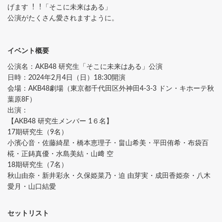
げます︕︕「そこに未来はある」
公演がたくさん愛されますように。
イベント概要
公演名：AKB48 研究⽣「そこに未来はある」公演
⽇時：2024年2⽉4⽇（⽇）18:30開演
会場：AKB48劇場（東京都千代⽥区外神⽥4-3-3 ドン・キホーテ秋
葉原8F）
出演：
【AKB48 研究⽣メンバー 1６名】
17期研究⽣（9名）
⼩濱⼼⾳・佐藤綺星・橋本恵理⼦・畠⼭希美・平⽥侑希・布袋百
椛・正鋳真優・⽔島美結・⼭﨑 空
18期研究⽣（7名）
秋⼭由奈・新井彩永・久保姫菜乃・迫 由芽実・成⽥⾹姫奈・⼋⽊
愛⽉・⼭⼝結愛
セットリスト