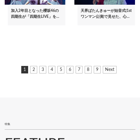
加入2年目となった櫻坂46の
天界ばたんきゅーが始音式(1st
四期生が「四期生LIVE」を…
ワンマン公演)で見せた、心…
ペ
カ
1
ペ
2
ペ
3
ペ
4
ペ
5
ペ
6
ペ
7
ペ
8
ペ
9
次
Next
ー
レ
ー
ー
ー
ー
ー
ー
ー
ー
ペ
ジ
ン
ジ
ジ
ジ
ジ
ジ
ジ
ジ
ジ
ー
ト
ジ
送
ペ
り
ー
ジ
特集