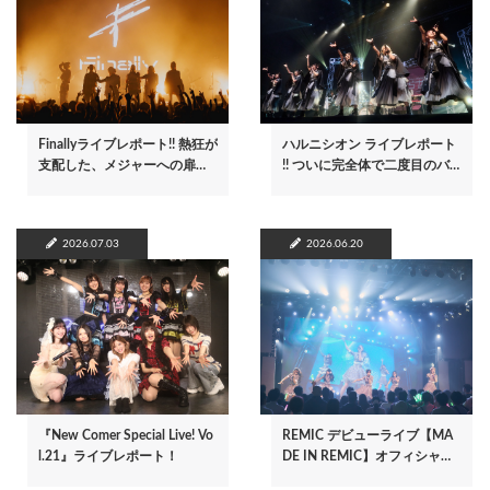
Finallyライブレポート!! 熱狂が
ハルニシオン ライブレポート
支配した、メジャーへの扉…
!! ついに完全体で二度目のバ…
2026.07.03
2026.06.20
『New Comer Special Live! Vo
REMIC デビューライブ【MA
l.21』ライブレポート！
DE IN REMIC】オフィシャ…