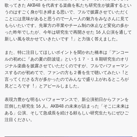
歌ってきた AKB48 を代表する楽曲を私たち研究⽣が披露するとい
うのはすごく⾝が引き締まる思いで、フルで披露させていただく
ことには意味があると思うので⼀⼈⼀⼈の魅⼒をみなさんに⾒て
もらいたいです。先輩⽅の卒業やチーム制の休⽌など変化の多か
った昨年でしたが、今年は研究⽣で再開させた 16 ⼈公演を通して
新しい⾵を吹かせていきたいです︕」と⼒強く答えました。
また、特に注⽬してほしいポイントを聞かれた橋本は「アンコー
ルの初めに『あの夏の防波堤』という１７・１８期研究⽣のオリ
ジナル楽曲を披露させていただくのですが、フルでパフォーマン
スするのが初めてで、ファンの⽅も２番を⽣で聴いてみたい︕と
⾔ってくださる⽅が多かったのでみんなで盛り上がれるところが
⾒どころです︕」とアピールしました。
表現⼒豊かな明るいパフォーマンスで、新公演初⽇からファンを
圧倒した研究⽣ 16 ⼈。AKB48 の未来が詰まった「そこに未来は
ある」公演、そして急成⻑を続ける頼もしい研究⽣たちにぜひご
注⽬ください。