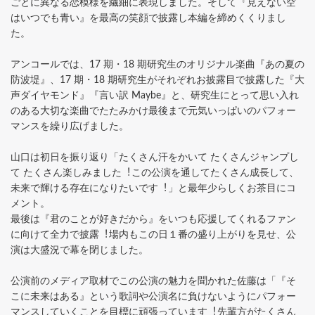
ごとに異なる恋模様を繊細に表現しました。そして『⾒えない空
はいつでも⻘い』を最⾼の笑顔で披露し本編を締めくくりまし
た。
アンコールでは、17 期・18 期研究⽣のオリジナル楽曲『あの夏の
防波堤』、17 期・18 期研究⽣がそれぞれお披露⽬で披露した『⼤
声ダイヤモンド』『⾔い訳 Maybe』と、研究⽣にとって思い⼊れ
のある⼤切な楽曲でたたみかけ最後まで元気いっぱいのパフォー
マンスを繰り広げました。
⼭⼝は初⽇を振り返り「たくさん汗をかいて たくさんジャンプし
て たくさん楽しみました︕この公演を通してたくさん成⻑して、
未来で輝ける存在になりたいです︕」と最年少らしくお茶⽬にコ
メント。
最後は『君のことが好きだから』をいつも応援してくれるファン
に向けて全⼒で披露︕場内もこの⽇１番の盛り上がりを⾒せ、公
演は⼤盛況で幕を閉じました。
公演前のメディア取材でこの公演の魅⼒を聞かれた佐藤は「『そ
こに未来はある』という歌詞や公演名に負けないようにパフォー
マンスしていくことを⽬標に頑張っています︕先輩⽅がたくさん