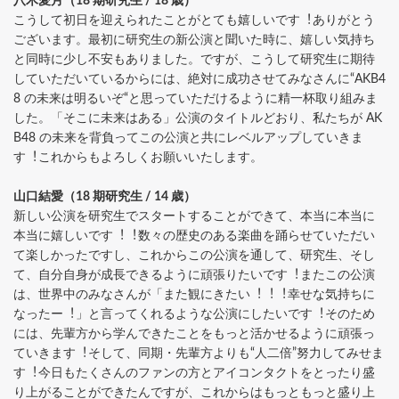
⼋⽊愛⽉（18 期研究⽣ / 18 歳）
こうして初⽇を迎えられたことがとても嬉しいです︕ありがとう
ございます。最初に研究⽣の新公演と聞いた時に、嬉しい気持ち
と同時に少し不安もありました。ですが、こうして研究⽣に期待
していただいているからには、絶対に成功させてみなさんに“AKB4
8 の未来は明るいぞ“と思っていただけるように精⼀杯取り組みま
した。「そこに未来はある」公演のタイトルどおり、私たちが AK
B48 の未来を背負ってこの公演と共にレベルアップしていきま
す︕これからもよろしくお願いいたします。
⼭⼝結愛（18 期研究⽣ / 14 歳）
新しい公演を研究⽣でスタートすることができて、本当に本当に
本当に嬉しいです︕︕数々の歴史のある楽曲を踊らせていただい
て楽しかったですし、これからこの公演を通して、研究⽣、そし
て、⾃分⾃⾝が成⻑できるように頑張りたいです︕またこの公演
は、世界中のみなさんが「また観にきたい︕︕︕幸せな気持ちに
なったー︕」と⾔ってくれるような公演にしたいです︕そのため
には、先輩⽅から学んできたことをもっと活かせるように頑張っ
ていきます︕そして、同期・先輩⽅よりも“⼈⼆倍”努⼒してみせま
す︕今⽇もたくさんのファンの⽅とアイコンタクトをとったり盛
り上がることができたんですが、これからはもっともっと盛り上