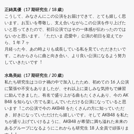
正鋳真優（17 期研究⽣ / 18 歳）
こうして、みなさんにこの公演をお届けできて、とても嬉しく思
います。お互いを尊敬し、⽀え合いながらこの公演を作り上げた
いと思ってきたので、初⽇公演ではその⼀体感が伝わったのでは
ないかと思います。「ただいま 恋愛中」公演の初⽇を迎えてか
ら、1 年 7 ヶ
⽉経った今、あの時よりも成⻑している私を⾒ていただきたいで
す。これからさらに曲と向き合い、より良い公演になるよう努⼒
していきたいです︕
⽔島美結（17 期研究⽣ / 20 歳）
私たち研究⽣はコロナ禍の中で加⼊したため、初めての 16 ⼈公演
に緊張や不安もありましたが、それ以上に楽しみな気持ちで練習
に励んできました。有名で盛り上がる曲もたくさんあり、今の AK
B48 を知らない⽅でも楽しんでいただける公演になっていると思
います︕この公演で今の AKB48 をたくさんの⽅に知っていただ
き、好きになっていただけたら嬉しいです。そして AKB48 を私た
ちが盛り上げていけるように、AKB48 が希望に満ち溢れた未来の
あるグループになるようにこれからも研究⽣ 18 ⼈全員で頑張りま