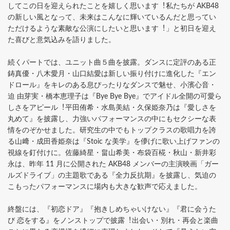
してこの⽇を迎えられたことを嬉しく思います︕私たちが AKB48
の新しい⾵となって、未来はこんなに輝いているんだと思ってい
ただけるような素敵な公演にしたいと思います︕」と初⽇を迎え
た喜びと意気込みを語りました。
続くパートでは、ユニット曲５曲を披露。ダンスに定評のある正
鋳真優・⼋⽊愛⽉・⼭⼝結愛は新しい振り付けに進化した『エン
ドロール』をキレのある息ぴったりなダンスで魅せ、⼩濱⼼⾳・
迫 由芽実・橋本恵理⼦は『Bye Bye Bye』でアイドル全開の可愛ら
しさをアピール︕平⽥侑希・⽔島美結・久保姫奈乃は『愛しさを
丸めて』を披露し、⼒強いパフォーマンスの中にもセクシーな表
情をのぞかせました。研究⽣の中でもトップクラスの歌唱⼒を誇
る⼭﨑・成⽥⾹姫奈は『Stoic な美学』を儚げに歌い上げファンの
視線を釘付けに。佐藤綺星・畠⼭希美・布袋百椛・秋⼭・新井彩
永は、昨年 11 ⽉に公開された AKB48 メンバーの主演映画「ガー
ルズドライブ」の主題歌である『全⼒反抗期』を披露し、気迫の
こもったパフォーマンスに場内も⼤きな歓声で応えました。
終盤には、『初恋ドア』『抱きしめちゃいけない』『君に会うた
び 恋をする』をノンストップで披露︕出会い・別れ・再会と楽曲