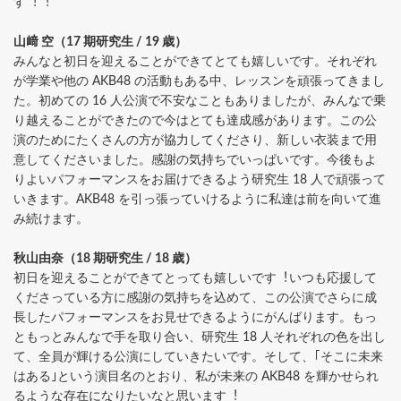
す︕︕
⼭﨑 空（17 期研究⽣ / 19 歳）
みんなと初⽇を迎えることができてとても嬉しいです。それぞれ
が学業や他の AKB48 の活動もある中、レッスンを頑張ってきまし
た。初めての 16 ⼈公演で不安なこともありましたが、みんなで乗
り越えることができたので今はとても達成感があります。この公
演のためにたくさんの⽅が協⼒してくださり、新しい⾐装まで⽤
意してくださいました。感謝の気持ちでいっぱいです。今後もよ
りよいパフォーマンスをお届けできるよう研究⽣ 18 ⼈で頑張って
いきます。AKB48 を引っ張っていけるように私達は前を向いて進
み続けます。
秋⼭由奈（18 期研究⽣ / 18 歳）
初⽇を迎えることができてとっても嬉しいです︕いつも応援して
くださっている⽅に感謝の気持ちを込めて、この公演でさらに成
⻑したパフォーマンスをお⾒せできるようにがんばります。もっ
ともっとみんなで⼿を取り合い、研究⽣ 18 ⼈それぞれの⾊を出し
て、全員が輝ける公演にしていきたいです。そして、｢そこに未来
はある｣という演⽬名のとおり、私が未来の AKB48 を輝かせられ
るような存在になりたいなと思います︕