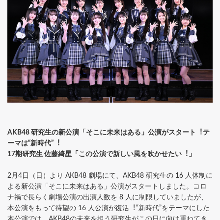
AKB48 研究⽣の新公演「そこに未来はある」公演がスタート︕テ
ーマは“新時代”︕
17期研究⽣ 佐藤綺星「この公演で新しい⾵を吹かせたい︕」
2⽉4⽇（⽇）より AKB48 劇場にて、AKB48 研究⽣の 16 ⼈体制に
よる新公演「そこに未来はある」公演がスタートしました。コロ
ナ禍で⻑らく劇場公演の出演⼈数を 8 ⼈に制限していましたが、
本公演をもって待望の 16 ⼈公演が復活︕“新時代”をテーマにした
本公演では、AKB48の未来を担う研究⽣がこの⽇に向け重ねてき