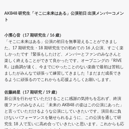
AKB48 研究⽣「そこに未来はある」公演初⽇ 出演メンバーコメン
ト
⼩濱⼼⾳（17 期研究⽣ / 16 歳）
「そこに未来はある」公演の初⽇を無事迎えることができまし
た。17 期研究⽣・18 期研究⽣での初めての 16 ⼈公演、すごく楽
しかったです︕緊張もしたけど、メンバーとファンのみなさんと
楽しく終えることができて良かったです。オープニングの『RIVE
R』は曲調が速く、今までにやったことのない楽曲で最初は苦戦し
ましたがみんなで頑張って練習してきました︕まだまだ成⻑でき
るように頑張るのでこれからも応援よろしくお願いします。
佐藤綺星（17 期研究 / 19 歳）
新公演を⾏わせていただけることに感謝の気持ちを忘れず、終演
後ファンのみなさんに「未来の AKB48 の姿はこの公演にあった」
と⾔っていただけるような公演にしていきたいです。演⽬名に負
けないパフォーマンスを魅せられるように、この公演を通して研
究⽣ 18 ⼈で互いに⾼め合っていきたいと思います。これからも応