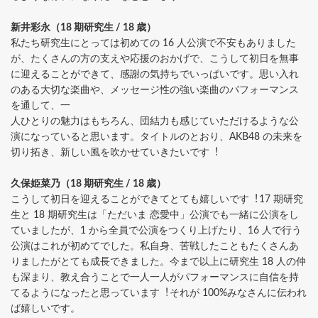
新井彩永（18 期研究⽣ / 18 歳）
私たち研究⽣にとっては初めての 16 ⼈公演で不安もありました
が、たくさんの⽅の⽀えや応援のおかげで、こうして初⽇を無事
に迎えることができて、感謝の気持ちでいっぱいです。思い⼊れ
のある⼤切な楽曲や、メッセージ性の強い楽曲のパフォーマンス
を通して、⼀
⼈ひとりの魅⼒はもちろん、団結⼒も感じていただけるような公
演になっていると思います。タイトルのとおり、AKB48 の未来を
切り拓き、新しい⾵を吹かせていきたいです︕
久保姫菜乃（18 期研究⽣ / 18 歳）
こうして初⽇を迎えることができてとても嬉しいです︕17 期研究
⽣と 18 期研究⽣は「ただいま 恋愛中」公演でも⼀緒に公演をし
ていましたが、1 から全員で公演をつくり上げたり、16 ⼈で⾏う
公演はこれが初めてでした。私⾃⾝、苦戦したこともたくさんあ
りましたがとても成⻑できました。今まで以上に研究⽣ 18 ⼈の仲
も深まり、教え合うことで⼀⼈⼀⼈がパフォーマンスに⾃信を持
てるようになったと思っています︕それが 100%みなさんに伝われ
ば嬉しいです。