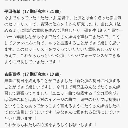
平⽥侑希（17 期研究⽣ / 21 歳）
今までやっていた「ただいま 恋愛中」公演とは全く違った雰囲気
のセットリストで、表現の仕⽅を 1 から研究したり、曲に⼊り込
めるように歌詞の意味を改めて理解したり、研究⽣ 18 ⼈全員で⼀
つ⼀つ確認しながら今までたくさん練習を重ねてきたので、こう
してファンの⽅の前で、やっと披露することができて嬉しく思い
ます。このセットリストをつくっていただいた意味もしっかりと
考えて、これからもっといい公演、いいパフォーマンスができる
ように成⻑していきたいです︕
布袋百椛（17 期研究⽣ / 19 歳）
無事に初⽇を終えることができました︕新公演の初⽇に出演する
ことができて嬉しいですし、今⽇まで研究⽣みんなでたくさん練
習して頑張ってきました︕ユニット曲で披露する『全⼒反抗期』
は普段の私とは真反対のイメージの曲で、途中のセリフは初挑戦
ということもあってかっこよく⾔えるようにたくさん練習したの
でぜひ注⽬してほしいです︕みなさんに愛される公演にしていき
たいと思います︕
これからも私たちの応援をよろしくお願いします︕