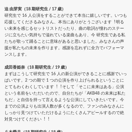
迫 由芽実（18 期研究⽣ / 17 歳）
研究⽣で 16 ⼈公演をすることができて本当に嬉しいです。いつも
応援してくださるみなさん、本当にありがとうございます︕明る
い未来を感じるセットリストだったり、曲の歌詞が憧れのステー
ジに⽴ちたい気持ちで溢れている楽曲もあり、今 研究⽣である私
たちが歌って踊ることに意味があると思いました。みなさんの声
援が私たちの未来を作ります。感謝を忘れずに全⼒でパフォーマ
ンスします。
成⽥⾹姫奈（18 期研究⽣ / 19 歳）
まずはこうして研究⽣で 16 ⼈の新公演ができることに感謝でいっ
ぱいです。2 つの期で 1 つの公演を作り上げられるということに
とてもわくわくしています︕︕そして「そこに未来はある」公演
という名前をいただいたので、⾃分たちが「AKB48 の未来は私た
ちだ」と⾃信を持って⾔えるような公演にしていきたいです。今
までの公演よりも出演⼈数が多くなるので、ファンのみなさんに
しっかり⾒つけていただけるようにたくさんアピールするので絶
対⾒つけてください︕︕