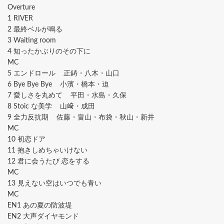
Overture
1 RIVER
2 最終ベルが鳴る
3 Waiting room
4 知ったかぶりのその下に
MC
5 エンドロール 正鋳・⼋⽊・⼭⼝
6 Bye Bye Bye ⼩濱・橋本・迫
7 愛しさを丸めて 平⽥・⽔島・久保
8 Stoic な美学 ⼭﨑・成⽥
9 全⼒反抗期 佐藤・畠⼭・布袋・秋⼭・新井
MC
10 初恋ドア
11 抱きしめちゃいけない
12 君に会うたび 恋をする
MC
13 ⾒えない空はいつでも⻘い
MC
EN1 あの夏の防波堤
EN2 ⼤声ダイヤモンド