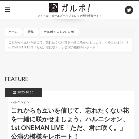
メ
イ
アイドル・ガールズポップ＆ロック専門情報サイト
ン
コ
ン
ホーム
特集
ガルポ！ズ LIVE レポ
テ
これからも互いを信じて、忘れたくない花を一緒に咲かせましょう。ハルニシオン、1
ン
st ONEMAN LIVE「ただ、君に咲く。」公演の模様をレポート！
ツ
に
移
動
FEATURE
2025.10.15
ハルニシオン
これからも互いを信じて、忘れたくない花
を一緒に咲かせましょう。ハルニシオン、
1st ONEMAN LIVE「ただ、君に咲く。」
公演の模様をレポート！