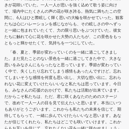
きが花咲いていた。一人一人が思いを強く込めて歌う姿に向け
て、場内中にたくさんの声の花が咲き誇る。熱気に満ちたこの空
間に、6人はひと際眩しく輝く思いの大輪を咲かせていった。観客
たちは心にハレーションを感じながらも、その眩しさの中へずっ
と一緒に包まれていたくて、力の限り思いをぶつけていた。彼女
たちに触れて心に花を咲かせた大勢の人たちが、この景色をもっ
ともっと輝かせたくて、気持ちを一つにしていた。
「春、夏と、季節が変わっていくのを一緒に過ごしてきまし
た。まだ見たことのない景色を一緒に過ごしてきた中で、大きな
思いをみなさんにもらったなと思っています。季節が変わってい
く中で、失くしたり忘れてしまう感情もあったんですけど。忘れ
てしまいそうな感情を何度も思い出し、大切な想い出に。忘れら
れない花に変えていけたらいいなと私たちは思っています。今日
も、みなさんの応援のおかげで、私たちは活動が出来ています。
だからこそ私たちは、ただ、君に咲くあなたのためのステージ
で、改めて一人一人の目を見て伝えたいと思います。本当にいつ
もありがとうございます。これからも私たちの未来を信じて、期
待してもらって、一緒に歩んでいけたらいいなと思います。あな
たが信じてくれたら、私たちはどこでも咲いていけます。これか
らもお互いを信じて、忘れたくない花を一緒に咲かせましょう」