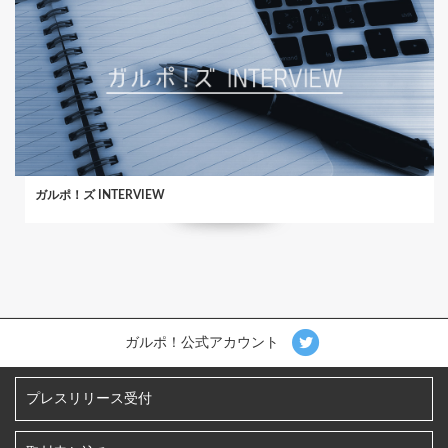
ガルポ！ズ INTERVIEW
ガルポ！公式アカウント
プレスリリース受付