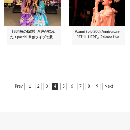
【834枚の軌跡】八戸が揺れ
Azumi Solo 20th Anniversary
た！pacchi 単独ライブで最…
「STILL HERE」Release Live…
ペ
前
Prev
ペ
1
ペ
2
ペ
3
カ
4
ペ
5
ペ
6
ペ
7
ペ
8
ペ
9
次
Next
ー
ペ
ー
ー
ー
レ
ー
ー
ー
ー
ー
ペ
ジ
ー
ジ
ジ
ジ
ン
ジ
ジ
ジ
ジ
ジ
ー
ジ
ト
ジ
送
ペ
り
ー
ジ