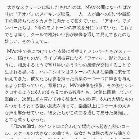
大きなスクリーンに映しだされたのは、MVが公開になったばか
りの『アオバ』のメイキング映像。一人一人が曲への思いや撮影
中の気持ちなどをカメラに向かって答えていた。『アオバ』でメ
ンバーたちは、2着のモノトーンの衣装を身につけていた。これま
でとは違う、クールで格好いい姿が映像を通して見えてきたのも
嬉しい。そのうえで…。
MVの中で身につけていた衣装に着替えたメンバーたちがステー
ジへ。届けたのが、ライブ初披露になる『アオバ』。影と光のよ
うに、相反するようで寄り添いあう２つの感情が交錯することで
生まれる思いを、ハルニシオンはスケールの大きな楽曲に乗せて
伝えてきた。彼女たちは影を持った言葉の一つ一つに輝きを与え
るように歌っていた。背景には、MVの映像を投影。その姿とシン
クロするように6人の姿を見つめる観客たち。次第に躍動していく
楽曲と、次第に光を帯びてゆく彼女たちの歌声。6人は大切なもの
をつかもうとする強い意志を持って、楽曲以上にスケールの大き
な声を響かせていた。彼女たちがこの曲を通して見せた笑顔は、
とても凛々しかった。
『FlowerBird』のイントロに合わせて場内から起きた熱いコー
ル。スケールの大きなこの曲でも、彼女たちは胸の奥から沸き立