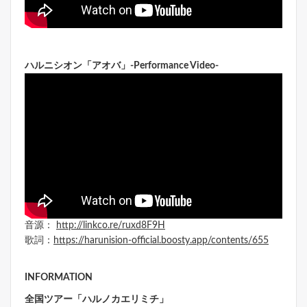
ハルニシオン「アオバ」-Performance Video-
音源：
http://linkco.re/ruxd8F9H
歌詞：
https://harunision-official.boosty.app/contents/655
INFORMATION
全国ツアー「ハルノカエリミチ」