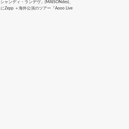
ンディ・ランデヴ」(MAISONdes)、
pp ＋海外公演のツアー『Aooo Live