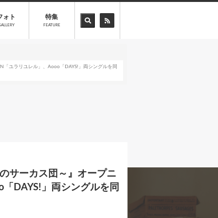
フォト
特集
GALLERY
FEATURE
ON「ユラリユレル」、Aooo「DAYS!」両シングルを同
わりのサーカス団～』オープニ
o「DAYS!」両シングルを同