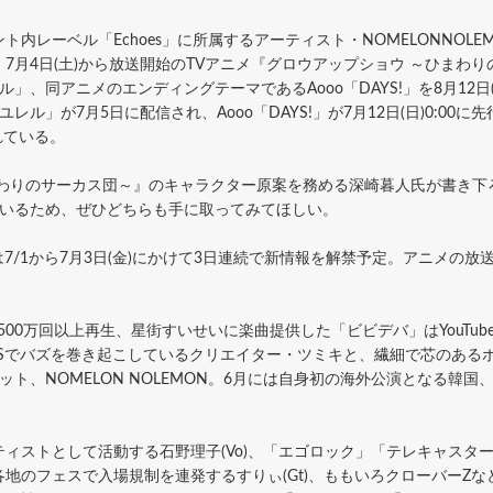
ーベル「Echoes」に所属するアーティスト・NOMELONNOLEMO
7月4日(土)から放送開始のTVアニメ『グロウアップショウ ～ひまわ
ユレル」、同アニメのエンディングテーマであるAooo「DAYS!」を8月12
ユレル」が7月5日に配信され、Aooo「DAYS!」が7月12日(日)0:00に先
始されている。
わりのサーカス団～』のキャラクター原案を務める深崎暮人氏が書き下
ているため、ぜひどちらも手に取ってみてほしい。
ooは7/1から7月3日(金)にかけて3日連続で新情報を解禁予定。アニメ
7,500万回以上再生、星街すいせいに楽曲提供した「ビビデバ」はYouT
NSでバズを巻き起こしているクリエイター・ツミキと、繊細で芯のある
、NOMELON NOLEMON。6月には自身初の海外公演となる韓国、台
ストとして活動する石野理子(Vo)、「エゴロック」「テレキャスタ
のフェスで入場規制を連発するすりぃ(Gt)、ももいろクローバーZなどのサ