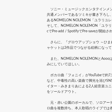
ソニー・ミュージックエンタテインメント内レ
共通メンバーであるツミキが書き下ろし、
あるNOMELON NOLEMON「ユラリ
そして、NOMELON NOLEMON「ユラリ
cでPre-add / SpotifyでPre-saveが開
さらに、『グロウアップショウ ～ひま
ャケットは2作品でつながる絵柄になっ
また、NOMELON NOLEMONとAo
みにしていてほしい。
ボカロ曲「フォニイ」がYouTubeで約
など、中毒性の高い楽曲で脚光を浴びS
イター・みきまりあによる2人組音楽ユニット
をソールドアウト。
元・赤い公園のボーカルで、ソロアーティ
ロ曲を複数持ち、本人歌唱のライブでは各地