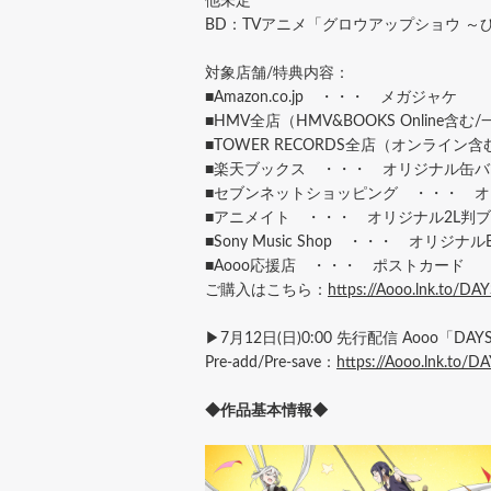
他未定
BD：TVアニメ「グロウアップショウ ～
対象店舗/特典内容：
■Amazon.co.jp ・・・ メガジャケ
■HMV全店（HMV&BOOKS Onlin
■TOWER RECORDS全店（オンラ
■楽天ブックス ・・・ オリジナル缶バ
■セブンネットショッピング ・・・ 
■アニメイト ・・・ オリジナル2L判
■Sony Music Shop ・・・ オリジナ
■Aooo応援店 ・・・ ポストカード
ご購入はこちら：
https://Aooo.lnk.to/DA
▶7月12日(日)0:00 先行配信 Aooo「DA
Pre-add/Pre-save：
https://Aooo.lnk.to/
◆作品基本情報◆