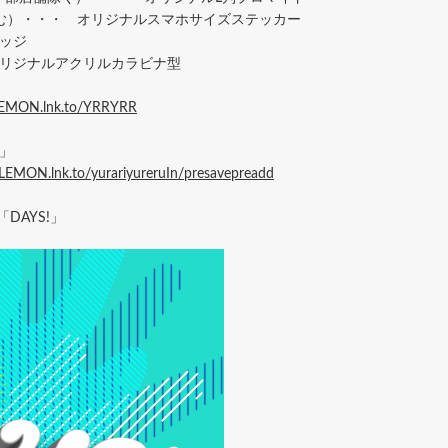
イン含む）・・・ オリジナルスマホサイズステッカー
ッジ
オリジナルアクリルカラビナ型
EMON.lnk.to/YRRYRR
レル」
MON.lnk.to/yurariyureruIn/presavepreadd
e「DAYS!」