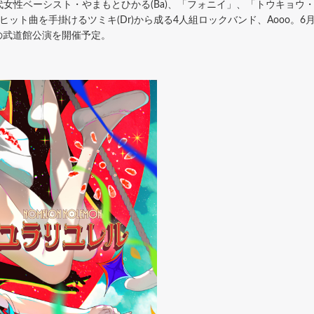
性ベーシスト・やまもとひかる(Ba)、「フォニイ」、「トウキョウ・シャ
ト曲を手掛けるツミキ(Dr)から成る4人組ロックバンド、Aooo。6月にZe
には初の武道館公演を開催予定。