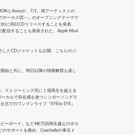
NとAoooが、7/1、両アーティストの
りのサーカス団～』のオープニングテーマで
日(水)に同日CDリリースすることを発表。
行配信することも発表された。Apple Musi
ろしたCDジャケットも公開。こちらのジ
の放送開始と共に、明日以降の情報解禁も楽し
ube、ストリーミング共に１億再生を超える
ボーカルで存在感を放つシンガーソングラ
北でのワンマンライブ『EYEto EYE』
ービーボーイ」など4桁万回再生越えのボカ
ポートを務め、Coachellaや東京ド