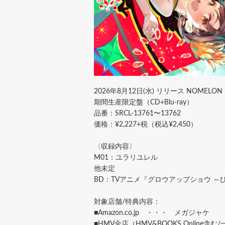
2026年8月12日(水) リリース NOMELON
期間生産限定盤（CD+Blu-ray）
品番：SRCL-13761〜13762
価格：¥2,227+税（税込¥2,450）
〈収録内容〉
M01：ユラリユレル
他未定
BD：​​TVアニメ『グロウアップショウ
対象店舗/特典内容：
■Amazon.co.jp ・・・ メガジャケ
■HMV全店（HMV&BOOKS Onlin