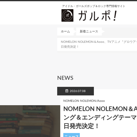
メ
アイドル・ガールズポップ＆ロック専門情報サイト
イ
ン
コ
ン
ホーム
新着ニュース
テ
NOMELON NOLEMON＆Aooo、TVアニメ『グ
ン
日発売決定！
ツ
に
移
動
NEWS
2026.07.08
NOMELON NOLEMON/Aooo
NOMELON NOLEMO
ング＆エンディングテーマのN
日発売決定！
ニュース