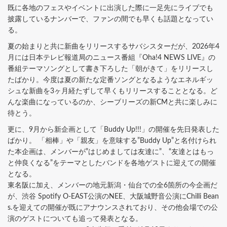
既に各地のフェスやイベントに出演した際に一足先にライブでも
披露しているナンバーで、ファンの間でも早くも話題となってい
る。
夏の始まりと共に新曲をリリースするサバシスターだが、2026年4
月には日本テレビ報道局のニュース番組『Oha!4 NEWS LIVE』の
番組テーマソングとして書き下ろした「朝がきて」をリリースし
たばかり。今度は夏の新たな定番ソングとなるようなエネルギッ
シュな新曲を3ヶ月経たずして早くもリリースすることとなる。ど
んな楽曲になっているのか、シーブリーズの新CMと共に楽しみに
待とう。
更に、9月から新企画として「Buddy Up!!!」の開催を先日発表した
ばかり。 「相棒」や「親友」を意味する”Buddy Up”と名付けられ
た本企画は、メンバーが”はじめましては友達に”、“友達とはもっ
と仲良くなる”をテーマとしたバンドを各地ゲストに迎えての開催
となる。
東名阪に加え、メンバーの地元新潟・仙台での全6箇所の今企画だ
が、渋谷 Spotify O-EAST公演のNEE、大阪城野音公演にChilli Bean
s.を迎えての開催が既にアナウンスされており、その他会場での公
演のゲストについても追って発表となる。