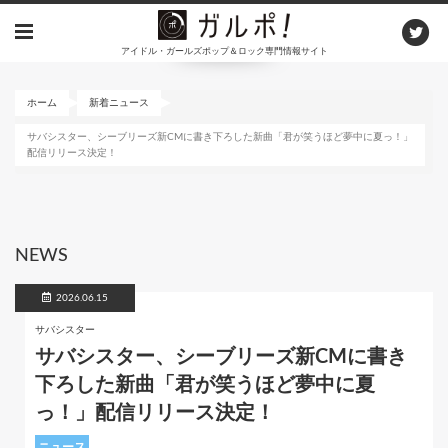
メ
イ
アイドル・ガールズポップ＆ロック専門情報サイト
ン
コ
ン
ホーム
新着ニュース
テ
サバシスター、シーブリーズ新CMに書き下ろした新曲「君が笑うほど夢中に夏っ！」
ン
配信リリース決定！
ツ
に
移
動
NEWS
2026.06.15
サバシスター
サバシスター、シーブリーズ新CMに書き
下ろした新曲「君が笑うほど夢中に夏
っ！」配信リリース決定！
ニュース