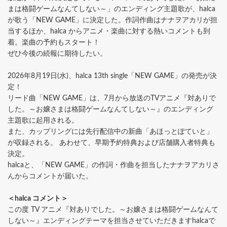
まは格闘ゲームなんてしない～」のエンディング主題歌が、halca
が歌う「NEW GAME」に決定した。作詞作曲はナナヲアカリが担
当するほか、halca からアニメ・楽曲に対する熱いコメントも到
着。楽曲の予約もスタート！
ぜひ今後の続報に期待したい。
2026年8月19日(水)、halca 13th single「NEW GAME」の発売が決
定！
リード曲「NEW GAME」は、7月から放送のTVアニメ『対ありで
した。～お嬢さまは格闘ゲームなんてしない～』のエンディング
主題歌に起用される。
また、カップリングには先行配信中の新曲「あほっとぽていと」
が収録される。 あわせて、早期予約特典および店舗購入者特典も
決定。
halcaと、「NEW GAME」の作詞・作曲を担当したナナヲアカリさ
んからコメントが届いた。
＜halca コメント＞
この度 TV アニメ『対ありでした。～お嬢さまは格闘ゲームなんて
しない～』エンディングテーマを担当させていただきますhalcaで