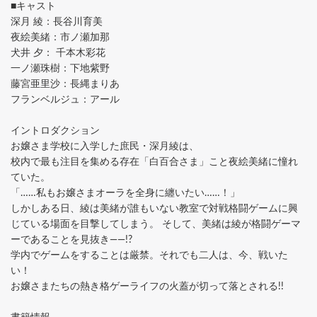
■キャスト
深月 綾：長谷川育美
夜絵美緒：市ノ瀬加那
犬井 夕： 千本木彩花
一ノ瀬珠樹：下地紫野
藤宮亜里沙：長縄まりあ
フランベルジュ：アール
イントロダクション
お嬢さま学校に入学した庶民・深月綾は、
校内で最も注目を集める存在「白百合さま」こと夜絵美緒に憧れ
ていた。
「……私もお嬢さまオーラを全身に纏いたい……！」
しかしある日、綾は美緒が誰もいない教室で対戦格闘ゲームに興
じている場面を目撃してしまう。 そして、美緒は綾が格闘ゲーマ
ーであることを見抜き――!?
学内でゲームをすることは厳禁。それでも二人は、今、戦いた
い！
お嬢さまたちの熱き格ゲーライフの火蓋が切って落とされる!!