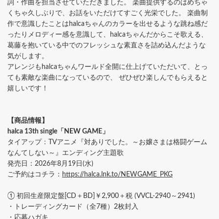
詞・作曲を担当させていただきました。 楽曲提供するのはめちゃ
くちゃ久しぶりで、お話をいただけてすごく光栄でした。 楽曲制
作で意識したことはhalcaちゃんのカラーを出せるような跳ね感だ
ったりメロディー感を意識して、halcaちゃんだからこそ歌える、
葛藤を抱いている中でのフレッシュな素直さを詰め込んだような
気がします。
アレンジもhalcaちゃんワールド全開に仕上げていただいて、とっ
ても素敵な楽曲になっているので、 ぜひぜひ楽しんでもらえると
嬉しいです！
【商品情報】
halca 13th single「NEW GAME」
タイアップ：TVアニメ『対ありでした。～お嬢さまは格闘ゲーム
なんてしない～』エンディング主題歌
発売日：2026年8月19日(水)
ご予約はコチラ：
https://halca.lnk.to/NEWGAME_PKG
① 初回生産限定盤[CD＋BD]￥2,900＋税 (VVCL-2940～2941)
・トレーディングカード（全7種）2枚封入
・応募ハガキ