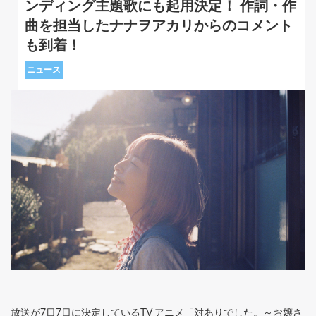
ンディング主題歌にも起用決定！ 作詞・作
曲を担当したナナヲアカリからのコメント
も到着！
ニュース
放送が7日7日に決定しているTV アニメ「対ありでした。～お嬢さ