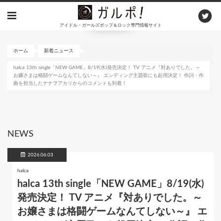
メ
イ
アイドル・ガールズポップ＆ロック専門情報サイト
ン
コ
ン
ホーム
新着ニュース
テ
halca 13th single「NEW GAME」8/19(水)発売決定！ TV アニメ『対ありでした。～
ン
お嬢さまは格闘ゲームなんてしない～』 エンディング主題歌にも起用決定！ 作詞・作
ツ
曲を担当したナナヲアカリからのコメントも到着！
に
移
動
NEWS
2026.06.03
halca
halca 13th single「NEW GAME」8/19(水)
発売決定！ TV アニメ『対ありでした。～
お嬢さまは格闘ゲームなんてしない～』 エ