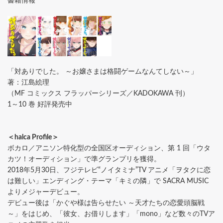
書籍情報
「対ありでした。 ～お嬢さまは格闘ゲームなんてしない～」
著：江島絵理
（MF コミックス フラッパーシリーズ／KADOKAWA 刊）
1～10 巻 好評発売中
＜halca Profile＞
ボカロ／アニソン特化型の全国区オーディション、第 1 回「ウタ
カツ！オーディション」で準グランプリを獲得。
2018年5月30日、フジテレビ“ノイタミナ”TV アニメ「ヲタクに恋
は難しい」エンディング・テーマ「キミの隣」で SACRA MUSIC
よりメジャーデビュー。
デビュー後は「かぐや様は告らせたい ～天才たちの恋愛頭脳戦
～」をはじめ、「彼女、お借りします」「mono」など数々のTVア