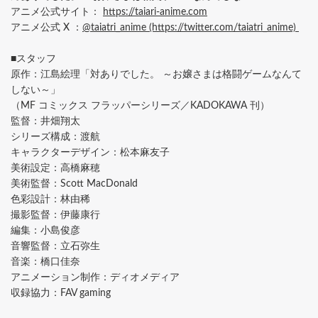
アニメ公式サイト：
https://taiari-anime.com
アニメ公式 X ：
@taiatri_anime (https://twitter.com/taiatri_anime)
■スタッフ
原作：江島絵理「対ありでした。 ～お嬢さまは格闘ゲームなんて
しない～」
（MF コミックス フラッパーシリーズ／KADOKAWA 刊）
監督：井畑翔太
シリーズ構成：渡航
キャラクターデザイン：松本麻友子
美術設定：高橋麻穂
美術監督：Scott MacDonald
色彩設計：林由稀
撮影監督：伊藤康行
編集：小島俊彦
音響監督：立石弥生
音楽：橋口佳奈
アニメーション制作：ディオメディア
収録協力：FAV gaming