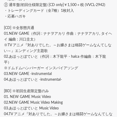
② 通常盤(初回仕様限定盤) [CD only]￥1,500＋税 (VVCL-2942)
・トレーディングカード（全7種）1枚封入
・応募ハガキ
[CD] ※全形態共通
01.NEW GAME（作詞 : ナナヲアカリ 作曲：ナナヲアカリ, タイヘ
イ 編曲 : 川口圭太）
※TV アニメ『対ありでした。～お嬢さまは格闘ゲームなんてしな
い～』エンディング主題歌
02.あほっとぽていと（作詞：木下龍平・halca 作編曲：木下龍
平）
※ドムドムハンバーガー インスパイアソング
03.NEW GAME -instrumental
04.あほっとぽていと -instrumental-
[BD] ※初回生産限定盤のみ
01. NEW GAME Music Video
02.NEW GAME Music Video Making
03.あほっとぽていと Music Video
04.TV アニメ『対ありでした。～お嬢さまは格闘ゲームなんてしな