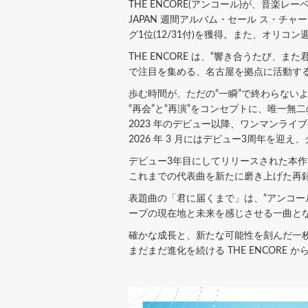
THE ENCORE(アンコール)が、音楽レーベ
JAPAN 週間アルバム・セール ス・チャート“T
グ1位(12/31付)を獲得。また、オリコン
THE ENCORE は、“響き合うたび
で注目を集める、名古屋を拠点に活動す
歩む時間が、ただの“一瞬”で終わらない
“再会”と“再演”をコンセプトに、唯一無
2023 年のデビュー以降、ワンマンラ
2026 年 3 月にはデビュー3周年を迎え
デビュー3年目にしてリリースされた本作は
これまでの代表曲を新たに磨き上げた再録
表題曲の「君に届くまで」は、“アンコー
ープの現在地と未来を感じさせる一曲と
確かな成長と、新たな可能性を刻んだ一
まだまだ進化を続ける THE ENCORE