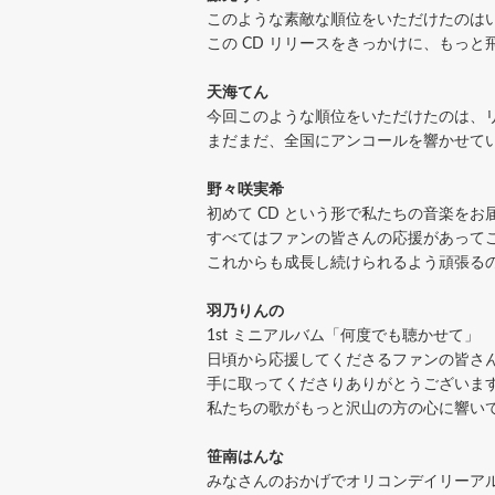
このような素敵な順位をいただけたのは
この CD リリースをきっかけに、もっ
天海てん
今回このような順位をいただけたのは、
まだまだ、全国にアンコールを響かせて
野々咲実希
初めて CD という形で私たちの音楽を
すべてはファンの皆さんの応援があって
これからも成長し続けられるよう頑張る
羽乃りんの
1st ミニアルバム「何度でも聴かせて」
日頃から応援してくださるファンの皆さ
手に取ってくださりありがとうございま
私たちの歌がもっと沢山の方の心に響い
笹南はんな
みなさんのおかげでオリコンデイリーアル