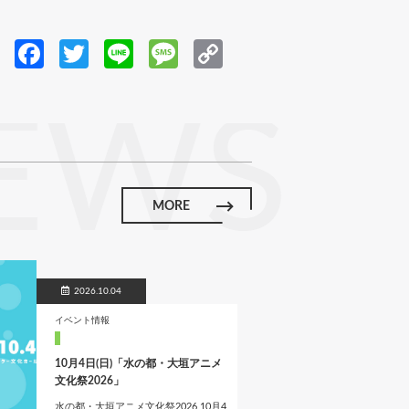
Fa
T
Li
M
C
ce
w
n
es
o
b
itt
e
sa
p
EWS
o
er
g
y
o
e
Li
k
n
MORE
k
2026.10.04
イベント情報
10月4日(日)「水の都・大垣アニメ
文化祭2026」
水の都・大垣アニメ文化祭2026 10月4