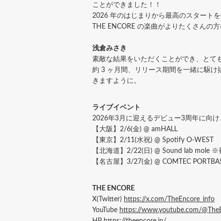
ことができました！！
2026 年のはじまりから最高のスター
THE ENCORE の楽曲がよりたくさん
浅倉みさき
素敵な結果をいただくことができ、とて
約 3 ヶ月間、リリース期間を一緒に駆
きますように。
ライブイベント
2026年3月に迎えるデビュー3周年に向け、東名阪
【大阪】2/6(金) @ amHALL
【東京】2/11(水祝) @ Spotify O-WEST
【北海道】2/22(日) @ Sound lab mole
【名古屋】3/27(金) @ COMTEC PORTBA
THE ENCORE
X(Twitter)
https://x.com/TheEncore_info
YouTube
https://www.youtube.com/@TheEn
HP
https://theencore.jp/