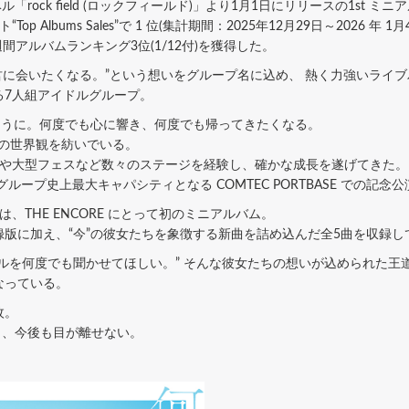
ル「rock field (ロックフィールド)」より1月1日にリリースの1st ミニア
op Albums Sales”で 1 位(集計期間：2025年12月29日～2026
週間アルバムランキング3位(1/12付)を獲得した。
、また君に会いたくなる。”という想いをグループ名に込め、 熱く力強いラ
る7人組アイドルグループ。
ように。何度でも心に響き、何度でも帰ってきたくなる。
二の世界観を紡いでいる。
イブや大型フェスなど数々のステージを経験し、確かな成長を遂げてきた。
、グループ史上最大キャパシティとなる COMTEC PORTBASE での記
、THE ENCORE にとって初のミニアルバム。
版に加え、“今”の彼女たちを象徴する新曲を詰め込んだ全5曲を収録し
ルを何度でも聞かせてほしい。” そんな彼女たちの想いが込められた王
なっている。
枚。
 から、今後も目が離せない。