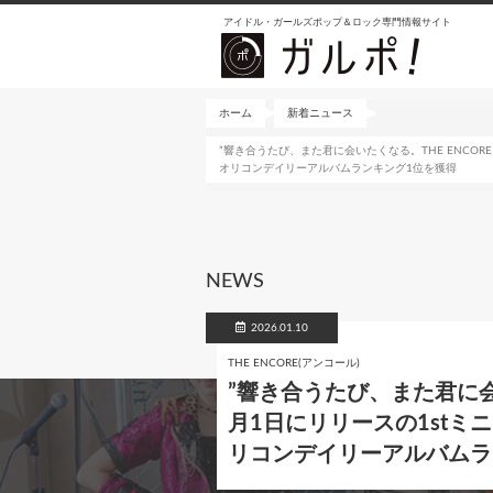
メ
アイドル・ガールズポップ＆ロック専門情報サイト
イ
ン
コ
ン
ホーム
新着ニュース
テ
”響き合うたび、また君に会いたくなる。THE ENCORE rock
ン
オリコンデイリーアルバムランキング1位を獲得
ツ
に
移
動
NEWS
2026.01.10
THE ENCORE(アンコール)
”響き合うたび、また君に会いた
月1日にリリースの1stミニアルバ
リコンデイリーアルバムラ