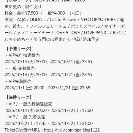
【決勝リーグ】OPEN 17:45 / START 18:05
※変更の可能性あり
料金：前方¥7,500- / 一般¥4,000- （+1D）
出演：AQA / OLiDOL! / Call to Answer / NEOTOKYO-TRIBE / 遥
か、彼方。 / フィルフェリーチェ / ポラリスマイル / マイナーガ
ール / メノニューイヤー / LOVE 9 LOVE / LOVE PANIC! / Re:♡ /
わちゃめちゃ / 笑う門には福来たる 他2組追加予定
【予選リーグ】
・VIP先行抽選販売
2025/10/14 (火) 20:00 - 2025/10/31 (金) 23:59
・一般 先着販売
2025/10/14 (火) 20:00 - 2025/11/21 (金) 23:59
・VIP先着販売
2025/11/1 (土) 20:00 - 2025/11/21 (金) 23:59
【決勝リーグ】
・VIP / 一般先行抽選販売
2025/10/14 (火) 20:00 - 2025/11/22 (土) 17:30
・VIP / 一般 先着販売
2025/11/22 (土) 17:45 - 2025/11/22 (土) 21:00
TicketDive受付URL：
https://t-dv.com/sparking1122