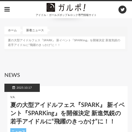
メ
イ
アイドル・ガールズポップ＆ロック専門情報サイト
ン
コ
ン
ホーム
新着ニュース
テ
夏の大型アイドルフェス『SPARK』 新イベント『SPARKing』を開催決定 新進気鋭の
ン
若手アイドルに“飛躍のきっかけ”に！！
ツ
に
移
動
NEWS
2025.10.17
V.A.
夏の大型アイドルフェス『SPARK』 新イベ
ント『SPARKing』を開催決定 新進気鋭の
若手アイドルに“飛躍のきっかけ”に！！
ニュース