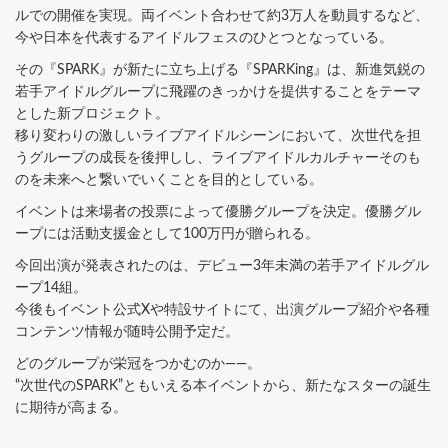
ルでの開催を実現。両イベント合わせて約3万人を動員するなど、
今や日本を代表するアイドルフェスのひとつとなっている。
その『SPARK』が新たに立ち上げる『SPARKing』は、新進気鋭の
若手アイドルグループに飛躍のきっかけを提供することをテーマ
とした新プロジェクト。
移り変わりの激しいライブアイドルシーンにおいて、次世代を担
うグループの成長を後押しし、ライブアイドルカルチャーそのも
のを未来へと繋いでいくことを目的としている。
イベントは来場者の投票によって優勝グループを決定。優勝グル
ープには活動支援金として100万円が贈られる。
今回出演が発表されたのは、デビュー3年未満の若手アイドルグル
ープ14組。
今後もイベント公式Xや特設サイトにて、出演グループ紹介や各種
コンテンツ情報が随時公開予定だ。
どのグループが栄冠をつかむのか——。
“次世代のSPARK”ともいえる本イベントから、新たなスターの誕生
に期待が高まる。