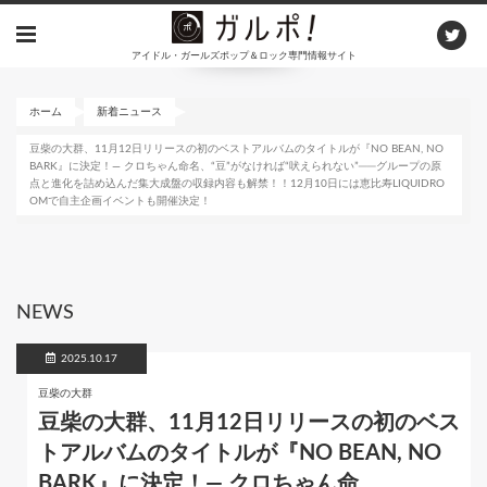
メ
イ
アイドル・ガールズポップ＆ロック専門情報サイト
ン
コ
ン
ホーム
新着ニュース
テ
豆柴の大群、11月12日リリースの初のベストアルバムのタイトルが『NO BEAN, NO
ン
BARK』に決定！— クロちゃん命名、“豆”がなければ“吠えられない”──グループの原
ツ
点と進化を詰め込んだ集大成盤の収録内容も解禁！！12月10日には恵比寿LIQUIDRO
に
OMで自主企画イベントも開催決定！
移
動
NEWS
2025.10.17
豆柴の大群
豆柴の大群、11月12日リリースの初のベス
トアルバムのタイトルが『NO BEAN, NO
BARK』に決定！— クロちゃん命