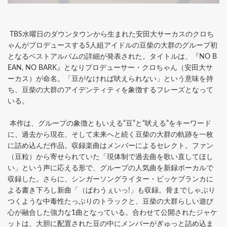
TBS水曜日のダウンタウンから生まれた安田大サーカスのクロち
ゃんがプロデュースする5人組アイドルの豆柴の大群のグループ初
となるベストアルバムの詳細が発表された。タイトルは、『NO B
EAN, NO BARK』となりプロデューサー・クロちゃん（安田大サ
ーカス）が命名。「豆がなければ吠えられない」という意味を持
ち、豆柴の大群のアイデンティティを象徴するフレーズとなって
いる。
本作は、グループの象徴ともいえる“豆”と“吠える”をキーワード
に、過去から現在、そして未来へと続く豆柴の大群の軌跡を一枚
に詰め込んだ作品。収録楽曲はメンバーによるセレクト。ファン
（豆粒）から寄せられていた「現体制で過去曲を歌い直してほし
い」という声に応える形で、グループの人気曲を新録ボーカルで
収録した。さらに、シンガーソングライター・ビッケブランカに
よる書き下ろし新曲「（ぱわうぇいっ!」も収録。骨までしゃぶり
つくような中毒性たっぷりのトラックと、豆柴の大群らしい遊び
心が融合した強力な1曲となっている。合わせて公開されたジャケ
ットは、大胆に配置された豆の中にメンバーがぎゅっと詰め込ま