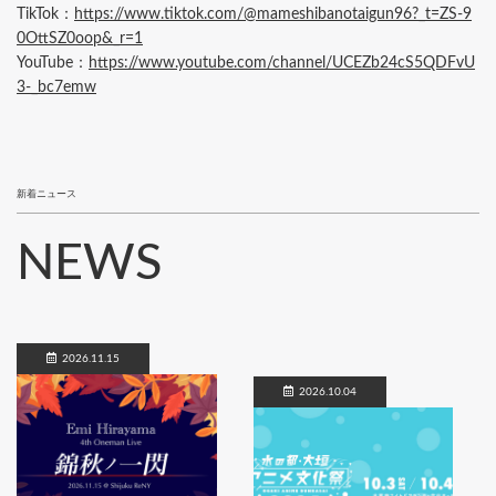
TikTok：
https://www.tiktok.com/@mameshibanotaigun96?_t=ZS-9
0OttSZ0oop&_r=1
YouTube：
https://www.youtube.com/channel/UCEZb24cS5QDFvU
3-_bc7emw
新着ニュース
NEWS
2026.11.15
2026.10.04