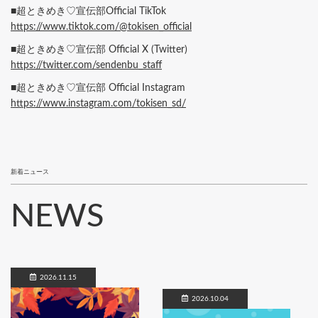
■超ときめき♡宣伝部Official TikTok
https://www.tiktok.com/@tokisen_official
■超ときめき♡宣伝部 Official X (Twitter)
https://twitter.com/sendenbu_staff
■超ときめき♡宣伝部 Official Instagram
https://www.instagram.com/tokisen_sd/
新着ニュース
NEWS
2026.11.15
2026.10.04