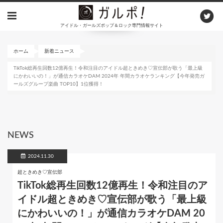
メ
イ
アイドル・ガールズポップ＆ロック専門情報サイト
ン
コ
ン
ホーム
新着ニュース
テ
TikTok総再生回数12億再生！令和注目のアイドル超ときめき♡宣伝部が歌う「最上級
ン
にかわいいの！」が通信カラオケDAM 2024年 年間カラオケランキング【今年発売ガ
ツ
ールズグループ楽曲 TOP10】1位獲得！
に
移
動
NEWS
2024.11.30
超ときめき♡宣伝部
TikTok総再生回数12億再生！令和注目のア
イドル超ときめき♡宣伝部が歌う「最上級
にかわいいの！」が通信カラオケDAM 20