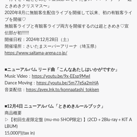
ときめきクリスマス〜』
2020年8月に無観客生配信ライブを開催して以来、初の有観客ライ
ブを開催♡
無観客ライブと有観客ライブ両方を開催するのは超ときめき♡宣
伝部が初!!!!!!
開催日程：2024年12月28日（土）
開催場所：さいたまスーパーアリーナ（埼玉県）
https://www.saitama-arena.co.jp/
■ニューアルバム リード曲「こんなあたしはいかがですか」
Music Video：
https://youtu.be/9x-EEsp9MwI
Dance Moving：
https://youtu.be/5m77eSa2mHA
音楽配信：
https://avex.lnk.to/konnaatashi_tokisen
■12月4日 ニューアルバム「ときめきルールブック」
商品概要
▷【初回生産限定盤 (mu-mo SHOP限定) 】(2CD＋2Blu-ray＋KiT A
LBUM)
15,000円(tax in)