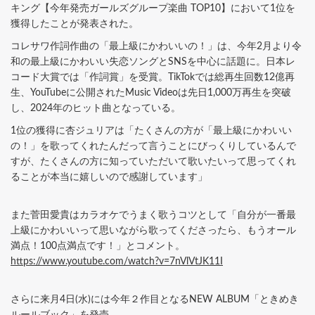
キング【今年発売ガールズグループ楽曲 TOP10】において1位を
獲得したことが発表された。
コレサワ作詞作曲の「最上級にかわいいの！」は、今年2月より令
和の最上級にかわいい失恋ソングとSNSを中心に話題に。日本レ
コード大賞では「作詞賞」を受賞。TikTokでは総再生回数12億再
生、YouTubeに公開されたMusic Videoは先日1,000万再生を突破
し、2024年のヒット曲となっている。
1位の獲得に杏ジュリアは「たくさんの方が「最上級にかわいい
の！」を歌ってくれたんだって言うことにびっくりしているんで
すが、たくさんの方に知っていただいて歌いたいって思ってくれ
ることが本当に嬉しいので感謝しています」
また菅田愛貴はカラオケでうまく歌うコツとして「自分が一番最
上級にかわいいって思いながら歌ってくださったら、もうオール
満点！100点満点です！」とコメント。
https://www.youtube.com/watch?v=7nVlVtJK11I
さらに来月4日(水)には今年２作目となるNEW ALBUM「ときめき
ルールブック」を発売。