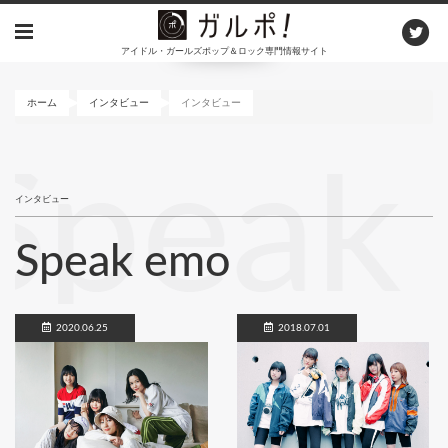
メ
イ
アイドル・ガールズポップ＆ロック専門情報サイト
ン
コ
ン
ホーム
インタビュー
インタビュー
テ
ン
Speak
ツ
に
インタビュー
移
動
Speak emo
2020.06.25
2018.07.01