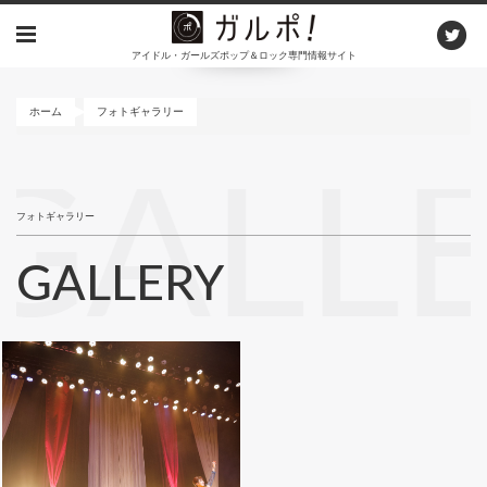
メ
イ
アイドル・ガールズポップ＆ロック専門情報サイト
ン
コ
ン
ホーム
フォトギャラリー
テ
ン
GALL
ツ
に
フォトギャラリー
移
動
GALLERY