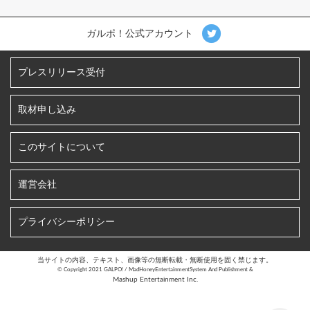
ガルポ！公式アカウント
プレスリリース受付
取材申し込み
このサイトについて
運営会社
プライバシーポリシー
当サイトの内容、テキスト、画像等の無断転載・無断使用を固く禁じます。
©︎ Copyright 2021 GALPO! / MadHoneyEntertainmentSystem And Publishment &
Mashup Entertainment Inc.