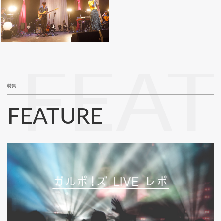
FEA
特集
FEATURE