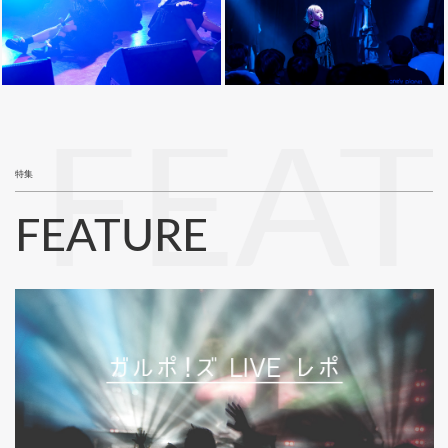
FEA
特集
FEATURE