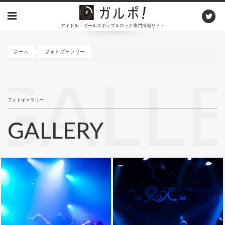
メ
イ
アイドル・ガールズポップ＆ロック専門情報サイト
ン
コ
ン
ホーム
フォトギャラリー
テ
ン
GALL
ツ
に
フォトギャラリー
移
動
GALLERY