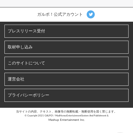
ガルポ！公式アカウント
プレスリリース受付
取材申し込み
このサイトについて
運営会社
プライバシーポリシー
当サイトの内容、テキスト、画像等の無断転載・無断使用を固く禁じます。
©︎ Copyright 2021 GALPO! / MadHoneyEntertainmentSystem And Publishment &
Mashup Entertainment Inc.