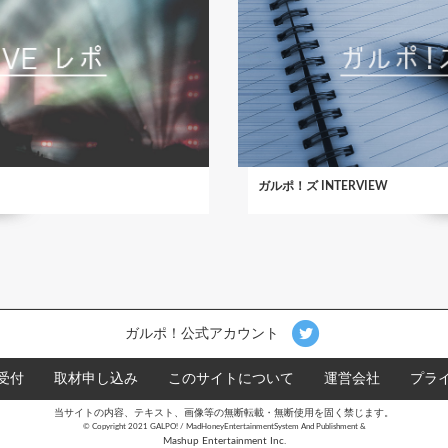
ガルポ！ズ INTERVIEW
ガルポ！公式アカウント
受付
取材申し込み
このサイトについて
運営会社
プラ
当サイトの内容、テキスト、画像等の無断転載・無断使用を固く禁じます。
©︎ Copyright 2021 GALPO! / MadHoneyEntertainmentSystem And Publishment &
Mashup Entertainment Inc.