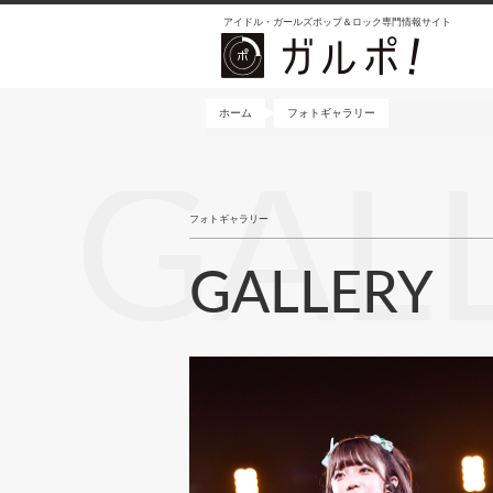
メ
アイドル・ガールズポップ＆ロック専門情報サイト
イ
ン
コ
ン
ホーム
フォトギャラリー
テ
ン
GAL
ツ
に
フォトギャラリー
移
動
GALLERY