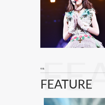
FE
特集
FEATURE