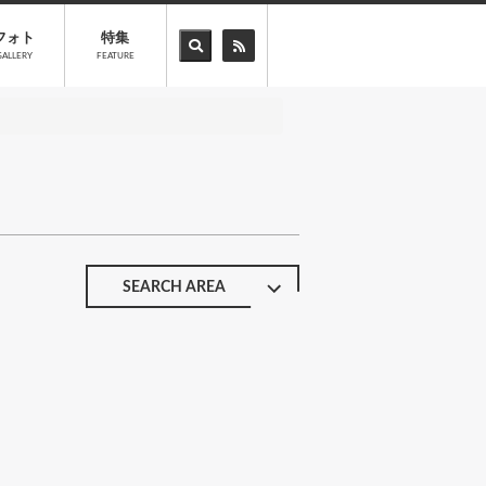
フォト
特集
GALLERY
FEATURE
SEARCH AREA