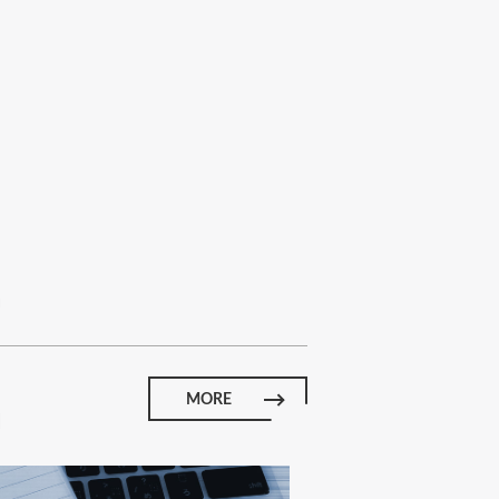
E
MORE