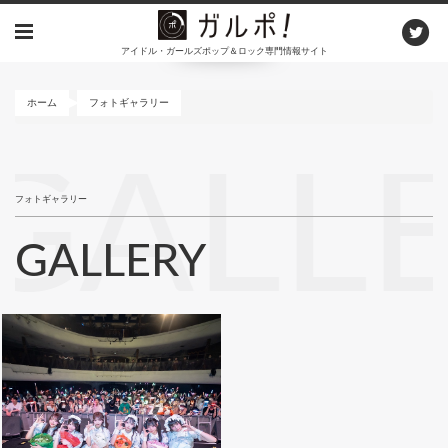
メ
イ
アイドル・ガールズポップ＆ロック専門情報サイト
ン
コ
ン
ホーム
フォトギャラリー
テ
ン
GALL
ツ
に
フォトギャラリー
移
動
GALLERY