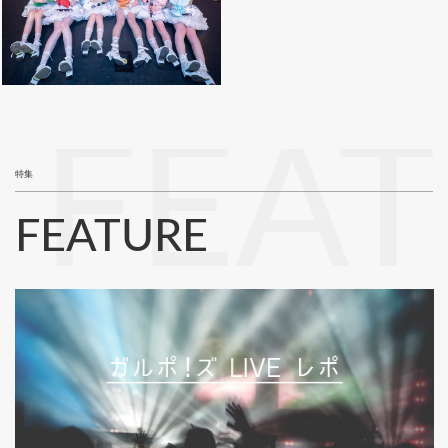
FEA
特集
FEATURE