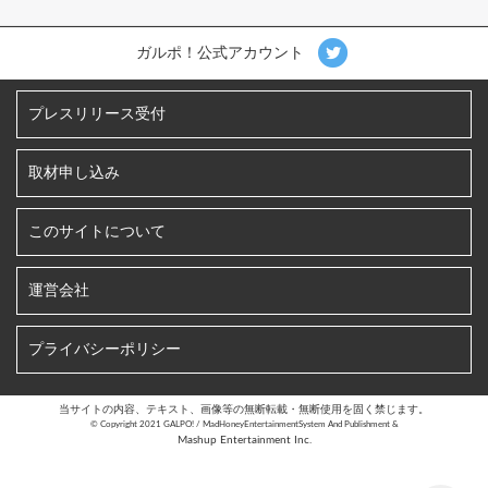
ガルポ！公式アカウント
プレスリリース受付
取材申し込み
このサイトについて
運営会社
プライバシーポリシー
当サイトの内容、テキスト、画像等の無断転載・無断使用を固く禁じます。
©︎ Copyright 2021 GALPO! / MadHoneyEntertainmentSystem And Publishment &
Mashup Entertainment Inc.