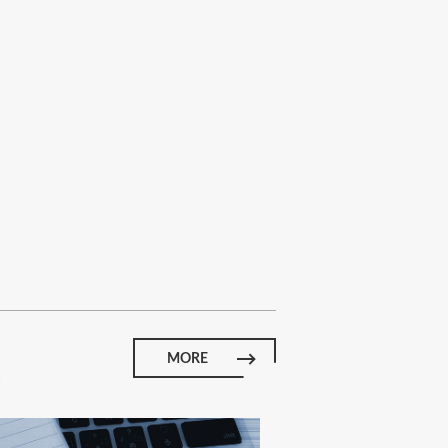
E
MORE