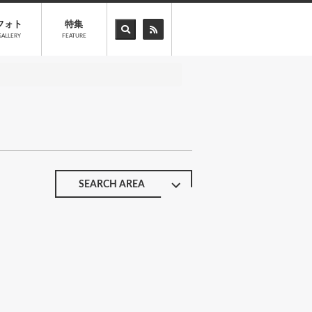
フォト
特集
GALLERY
FEATURE
SEARCH AREA