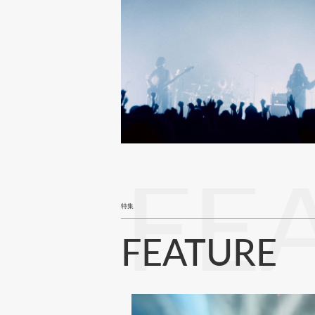
FE
特集
FEATURE