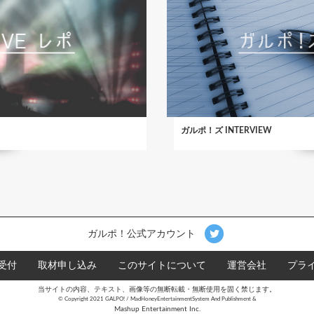
ガルポ！ズ INTERVIEW
ガルポ！公式アカウント
受付
取材申し込み
このサイトについて
運営会社
プラ
当サイトの内容、テキスト、画像等の無断転載・無断使用を固く禁じます。
©︎ Copyright 2021 GALPO! / MadHoneyEntertainmentSystem And Publishment &
Mashup Entertainment Inc.