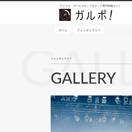
メ
アイドル・ガールズポップ＆ロック専門情報サイト
イ
ン
コ
ン
ホーム
フォトギャラリー
テ
ン
GAL
ツ
に
フォトギャラリー
移
動
GALLERY