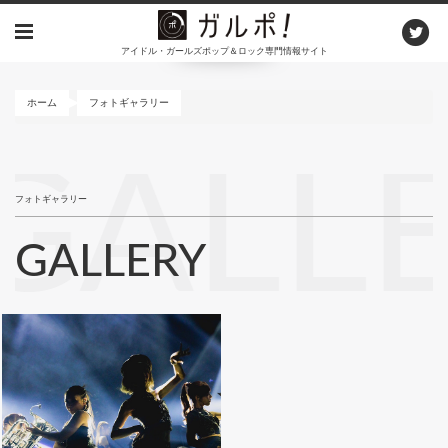
メ
イ
アイドル・ガールズポップ＆ロック専門情報サイト
ン
コ
ン
ホーム
フォトギャラリー
テ
ン
GALL
ツ
に
フォトギャラリー
移
動
GALLERY