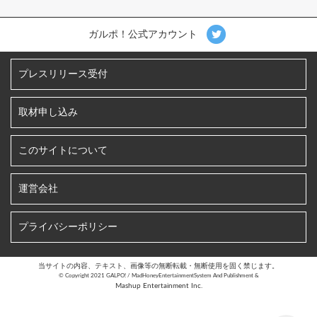
ガルポ！公式アカウント
プレスリリース受付
取材申し込み
このサイトについて
運営会社
プライバシーポリシー
当サイトの内容、テキスト、画像等の無断転載・無断使用を固く禁じます。
©︎ Copyright 2021 GALPO! / MadHoneyEntertainmentSystem And Publishment &
Mashup Entertainment Inc.