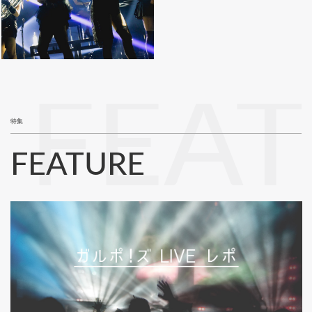
FEA
特集
FEATURE