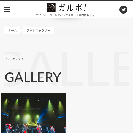
メ
イ
アイドル・ガールズポップ＆ロック専門情報サイト
ン
コ
ン
ホーム
フォトギャラリー
テ
ン
GALL
ツ
に
フォトギャラリー
移
動
GALLERY