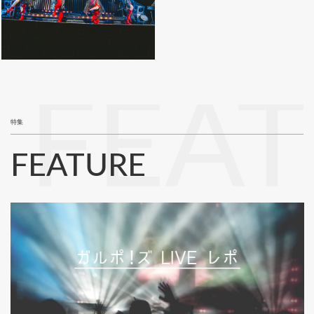
FEA
特集
FEATURE