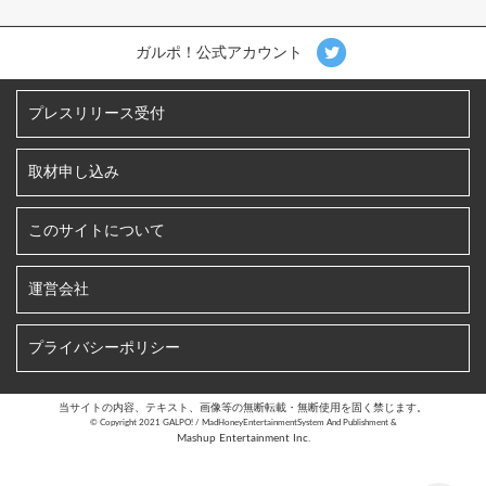
ガルポ！公式アカウント
プレスリリース受付
取材申し込み
このサイトについて
運営会社
プライバシーポリシー
当サイトの内容、テキスト、画像等の無断転載・無断使用を固く禁じます。
©︎ Copyright 2021 GALPO! / MadHoneyEntertainmentSystem And Publishment &
Mashup Entertainment Inc.