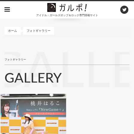
メ
イ
アイドル・ガールズポップ＆ロック専門情報サイト
ン
コ
ン
ホーム
フォトギャラリー
テ
ン
GALL
ツ
に
フォトギャラリー
移
動
GALLERY