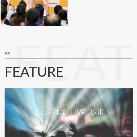
FEA
特集
FEATURE