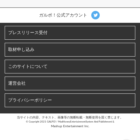
ガルポ！公式アカウント
プレスリリース受付
取材申し込み
このサイトについて
運営会社
プライバシーポリシー
当サイトの内容、テキスト、画像等の無断転載・無断使用を固く禁じます。
©︎ Copyright 2021 GALPO! / MadHoneyEntertainmentSystem And Publishment &
Mashup Entertainment Inc.