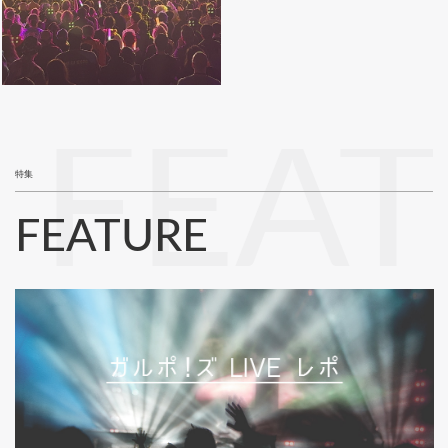
FEA
特集
FEATURE