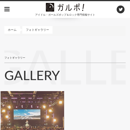
メ
イ
アイドル・ガールズポップ＆ロック専門情報サイト
ン
コ
ン
ホーム
フォトギャラリー
テ
ン
GALL
ツ
に
フォトギャラリー
移
動
GALLERY