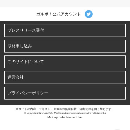
ガルポ！公式アカウント
プレスリリース受付
取材申し込み
このサイトについて
運営会社
プライバシーポリシー
当サイトの内容、テキスト、画像等の無断転載・無断使用を固く禁じます。
©︎ Copyright 2021 GALPO! / MadHoneyEntertainmentSystem And Publishment &
Mashup Entertainment Inc.