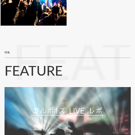
FEA
特集
FEATURE