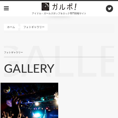
メ
イ
アイドル・ガールズポップ＆ロック専門情報サイト
ン
コ
ン
ホーム
フォトギャラリー
テ
ン
GALL
ツ
に
フォトギャラリー
移
動
GALLERY