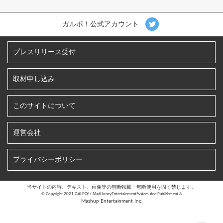
ガルポ！公式アカウント
プレスリリース受付
取材申し込み
このサイトについて
運営会社
プライバシーポリシー
当サイトの内容、テキスト、画像等の無断転載・無断使用を固く禁じます。
©︎ Copyright 2021 GALPO! / MadHoneyEntertainmentSystem And Publishment &
Mashup Entertainment Inc.