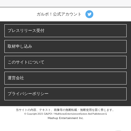
ガルポ！公式アカウント
プレスリリース受付
取材申し込み
このサイトについて
運営会社
プライバシーポリシー
当サイトの内容、テキスト、画像等の無断転載・無断使用を固く禁じます。
©︎ Copyright 2021 GALPO! / MadHoneyEntertainmentSystem And Publishment &
Mashup Entertainment Inc.