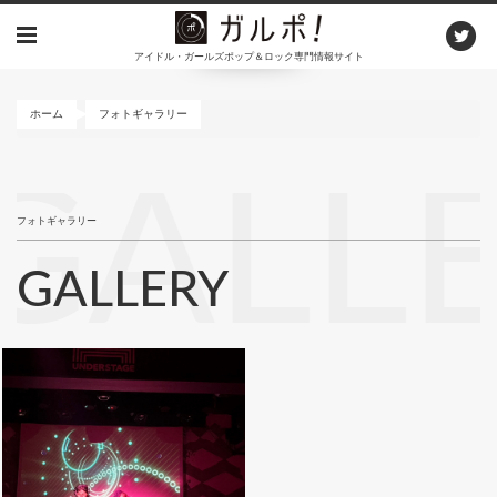
メ
イ
アイドル・ガールズポップ＆ロック専門情報サイト
ン
コ
ン
ホーム
フォトギャラリー
テ
ン
GALL
ツ
に
フォトギャラリー
移
動
GALLERY