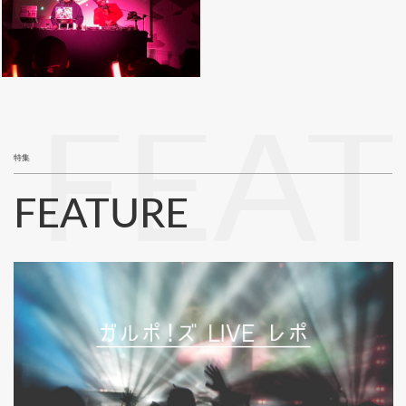
FEA
特集
FEATURE