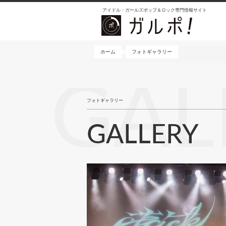
メ
アイドル・ガールズポップ＆ロック専門情報サイト
イ
ン
コ
ン
ホーム
フォトギャラリー
テ
ン
GAL
ツ
に
フォトギャラリー
移
動
GALLERY