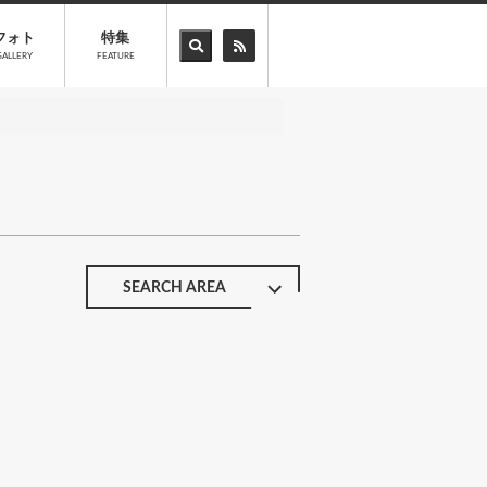
フォト
特集
GALLERY
FEATURE
SEARCH AREA