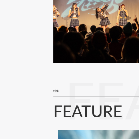
FE
特集
FEATURE