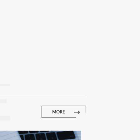
E
MORE