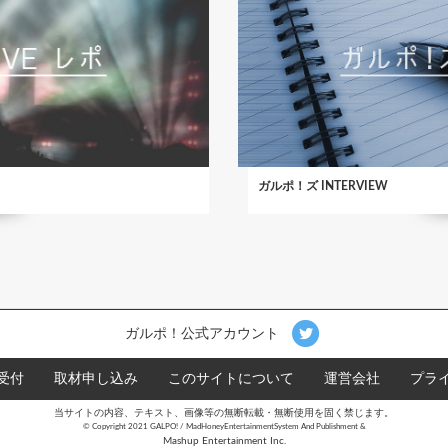
ガルポ！ズ INTERVIEW
ガルポ！公式アカウント
受付
取材申し込み
このサイトについて
運営会社
プラ
当サイトの内容、テキスト、画像等の無断転載・無断使用を固く禁じます。
©︎ Copyright 2021 GALPO! / MadHoneyEntertainmentSystem And Publishment &
Mashup Entertainment Inc.