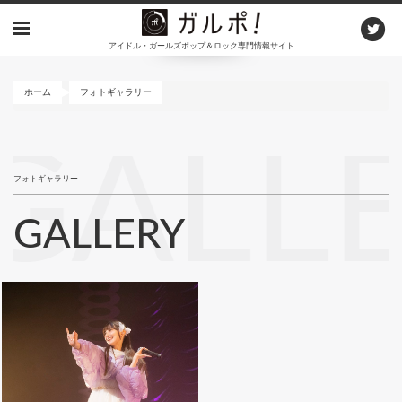
メ
イ
アイドル・ガールズポップ＆ロック専門情報サイト
ン
コ
ン
ホーム
フォトギャラリー
テ
ン
GALL
ツ
に
フォトギャラリー
移
動
GALLERY