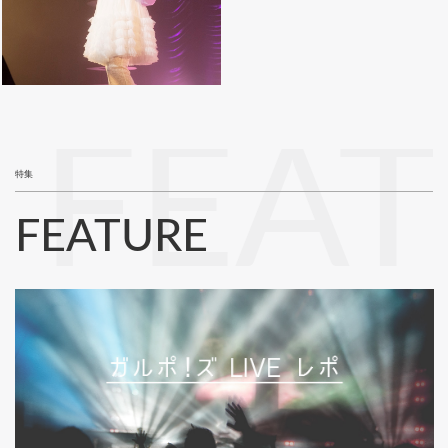
FEA
特集
FEATURE