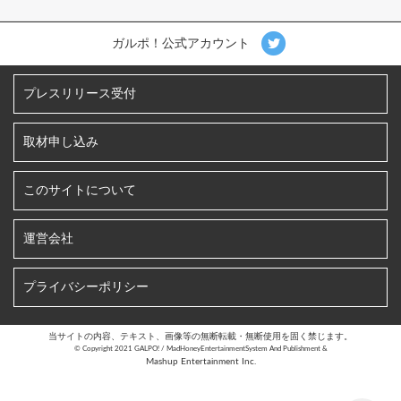
ガルポ！公式アカウント
プレスリリース受付
取材申し込み
このサイトについて
運営会社
プライバシーポリシー
当サイトの内容、テキスト、画像等の無断転載・無断使用を固く禁じます。
©︎ Copyright 2021 GALPO! / MadHoneyEntertainmentSystem And Publishment &
Mashup Entertainment Inc.