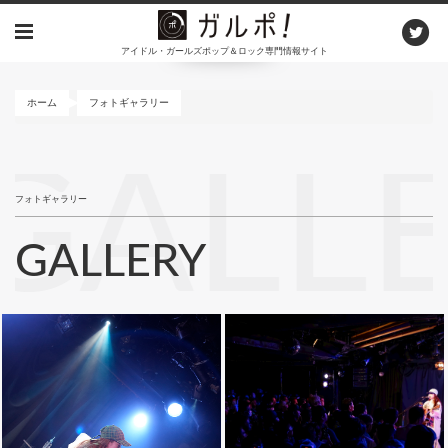
メ
イ
アイドル・ガールズポップ＆ロック専門情報サイト
ン
コ
ン
ホーム
フォトギャラリー
テ
ン
GALL
ツ
に
フォトギャラリー
移
動
GALLERY