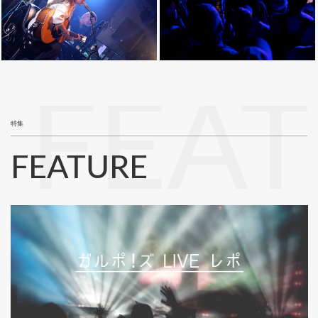
FEA
特集
FEATURE