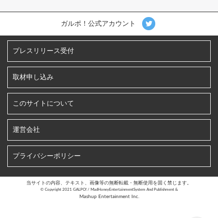
ガルポ！公式アカウント
プレスリリース受付
取材申し込み
このサイトについて
運営会社
プライバシーポリシー
当サイトの内容、テキスト、画像等の無断転載・無断使用を固く禁じます。
©︎ Copyright 2021 GALPO! / MadHoneyEntertainmentSystem And Publishment &
Mashup Entertainment Inc.