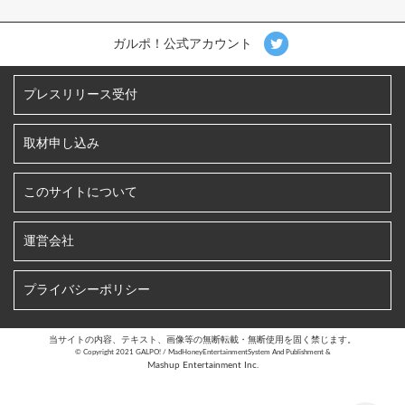
ガルポ！公式アカウント
プレスリリース受付
取材申し込み
このサイトについて
運営会社
プライバシーポリシー
当サイトの内容、テキスト、画像等の無断転載・無断使用を固く禁じます。
©︎ Copyright 2021 GALPO! / MadHoneyEntertainmentSystem And Publishment &
Mashup Entertainment Inc.