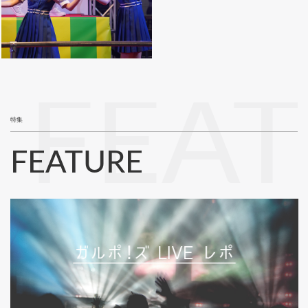
FEA
特集
FEATURE