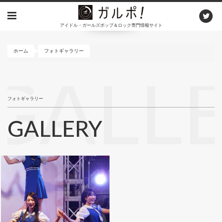
メ
イ
アイドル・ガールズポップ＆ロック専門情報サイト
ン
コ
ン
ホーム
フォトギャラリー
テ
ン
GALL
ツ
に
フォトギャラリー
移
動
GALLERY