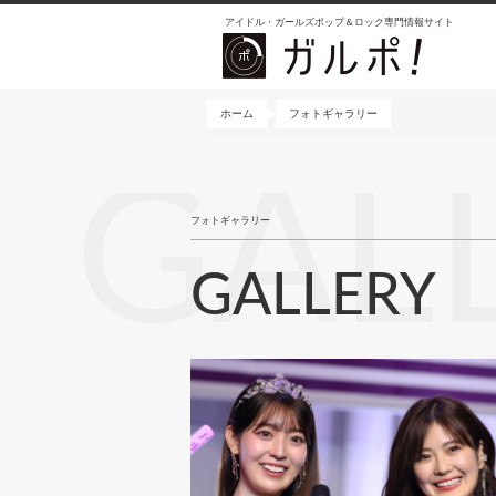
メ
アイドル・ガールズポップ＆ロック専門情報サイト
イ
ン
コ
ン
ホーム
フォトギャラリー
テ
ン
GAL
ツ
に
フォトギャラリー
移
動
GALLERY