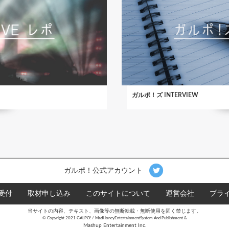
ガルポ！ズ INTERVIEW
ガルポ！公式アカウント
受付
取材申し込み
このサイトについて
運営会社
プラ
当サイトの内容、テキスト、画像等の無断転載・無断使用を固く禁じます。
©︎ Copyright 2021 GALPO! / MadHoneyEntertainmentSystem And Publishment &
Mashup Entertainment Inc.