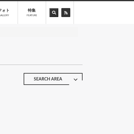
フォト
特集
GALLERY
FEATURE
SEARCH AREA