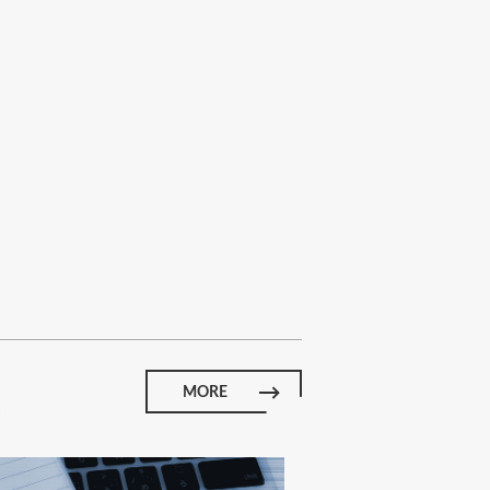
E
MORE