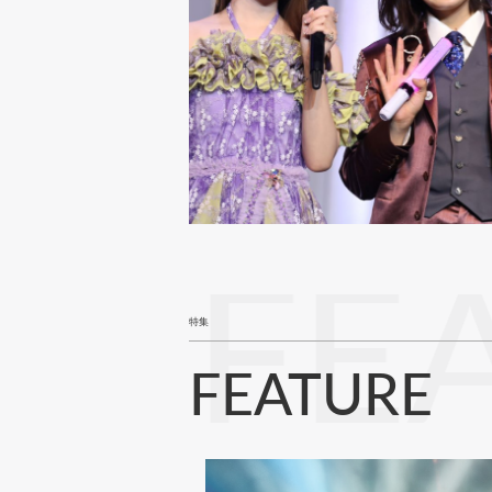
FE
特集
FEATURE