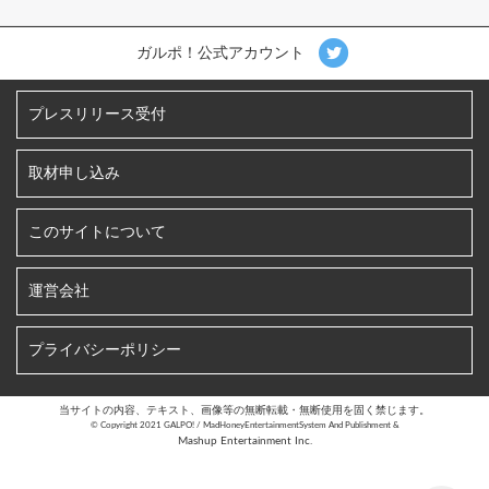
ガルポ！公式アカウント
プレスリリース受付
取材申し込み
このサイトについて
運営会社
プライバシーポリシー
当サイトの内容、テキスト、画像等の無断転載・無断使用を固く禁じます。
©︎ Copyright 2021 GALPO! / MadHoneyEntertainmentSystem And Publishment &
Mashup Entertainment Inc.