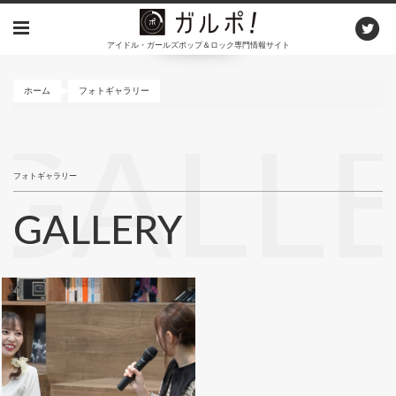
メ
イ
アイドル・ガールズポップ＆ロック専門情報サイト
ン
コ
ン
ホーム
フォトギャラリー
テ
ン
GALL
ツ
に
フォトギャラリー
移
動
GALLERY