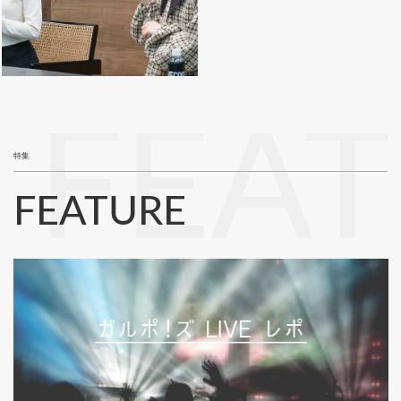
FEA
特集
FEATURE