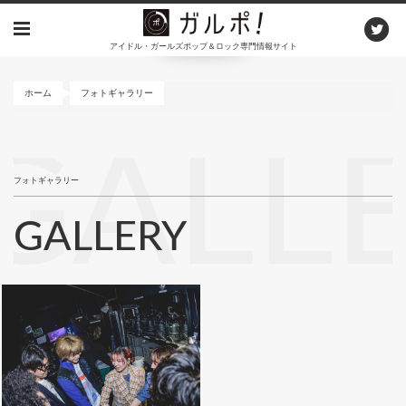
メ
イ
アイドル・ガールズポップ＆ロック専門情報サイト
ン
コ
ン
ホーム
フォトギャラリー
テ
ン
GALL
ツ
に
フォトギャラリー
移
動
GALLERY