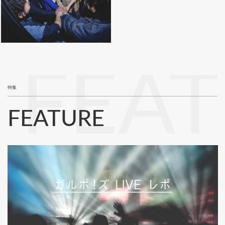
FEA
特集
FEATURE