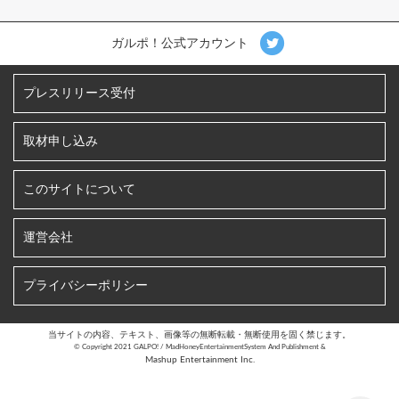
ガルポ！公式アカウント
プレスリリース受付
取材申し込み
このサイトについて
運営会社
プライバシーポリシー
当サイトの内容、テキスト、画像等の無断転載・無断使用を固く禁じます。
©︎ Copyright 2021 GALPO! / MadHoneyEntertainmentSystem And Publishment &
Mashup Entertainment Inc.