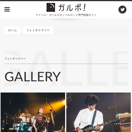
メ
イ
アイドル・ガールズポップ＆ロック専門情報サイト
ン
コ
ン
ホーム
フォトギャラリー
テ
ン
GALL
ツ
に
フォトギャラリー
移
動
GALLERY