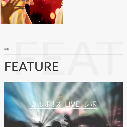
FEA
特集
FEATURE