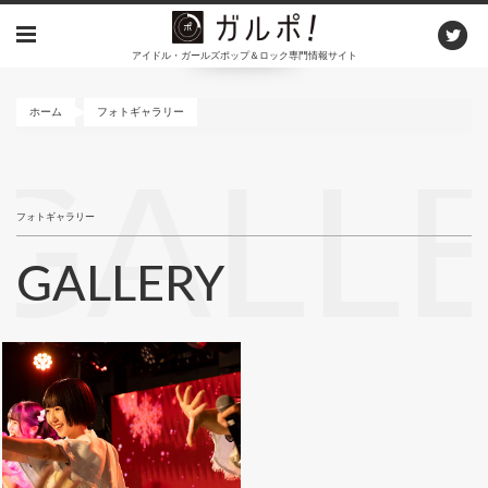
メ
イ
アイドル・ガールズポップ＆ロック専門情報サイト
ン
コ
ン
ホーム
フォトギャラリー
テ
ン
GALL
ツ
に
フォトギャラリー
移
動
GALLERY