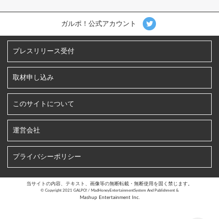
ガルポ！公式アカウント
プレスリリース受付
取材申し込み
このサイトについて
運営会社
プライバシーポリシー
当サイトの内容、テキスト、画像等の無断転載・無断使用を固く禁じます。
©︎ Copyright 2021 GALPO! / MadHoneyEntertainmentSystem And Publishment &
Mashup Entertainment Inc.