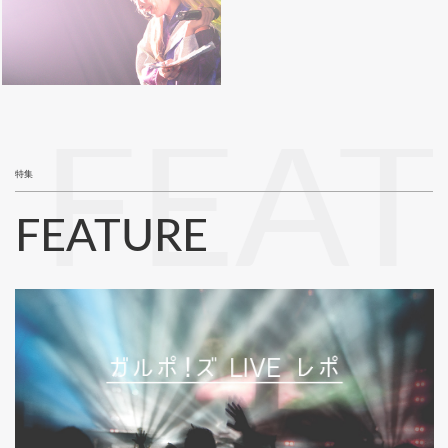
FEA
特集
FEATURE