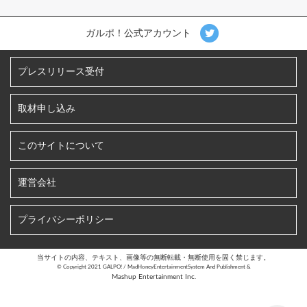
ガルポ！公式アカウント
プレスリリース受付
取材申し込み
このサイトについて
運営会社
プライバシーポリシー
当サイトの内容、テキスト、画像等の無断転載・無断使用を固く禁じます。
©︎ Copyright 2021 GALPO! / MadHoneyEntertainmentSystem And Publishment &
Mashup Entertainment Inc.