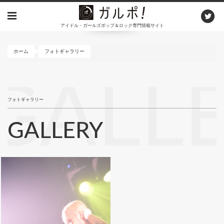
メ
イ
アイドル・ガールズポップ＆ロック専門情報サイト
ン
コ
ン
ホーム
フォトギャラリー
テ
ン
GALL
ツ
に
フォトギャラリー
移
動
GALLERY