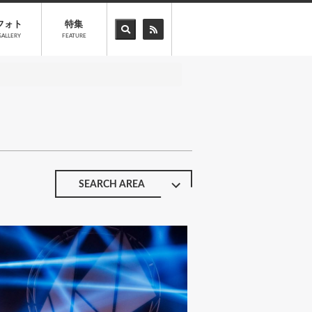
フォト
特集
GALLERY
FEATURE
SEARCH AREA