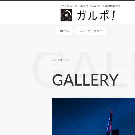
メ
アイドル・ガールズポップ＆ロック専門情報サイト
イ
ン
コ
ン
ホーム
フォトギャラリー
テ
ン
GAL
ツ
に
フォトギャラリー
移
動
GALLERY