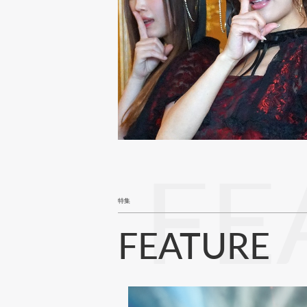
FE
特集
FEATURE