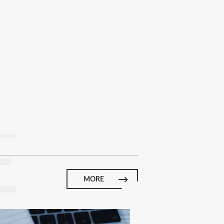
E
MORE