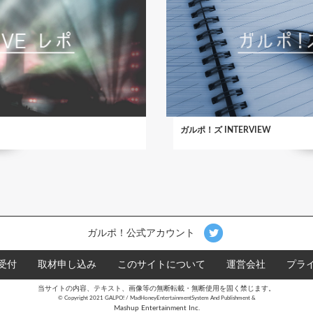
ガルポ！ズ INTERVIEW
ガルポ！公式アカウント
受付
取材申し込み
このサイトについて
運営会社
プラ
当サイトの内容、テキスト、画像等の無断転載・無断使用を固く禁じます。
©︎ Copyright 2021 GALPO! / MadHoneyEntertainmentSystem And Publishment &
Mashup Entertainment Inc.