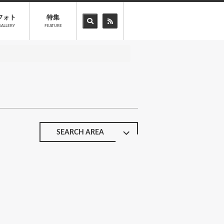
フォト
特集
GALLERY
FEATURE
SEARCH AREA