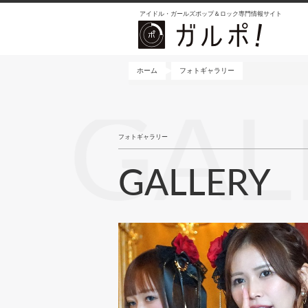
メ
アイドル・ガールズポップ＆ロック専門情報サイト
イ
ン
コ
ン
ホーム
フォトギャラリー
テ
ン
GAL
ツ
に
フォトギャラリー
移
動
GALLERY