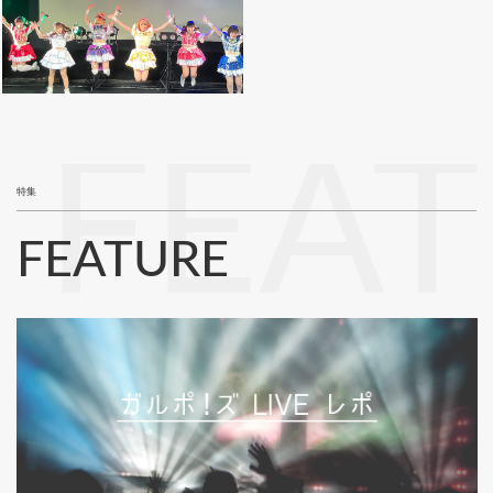
FEA
特集
FEATURE