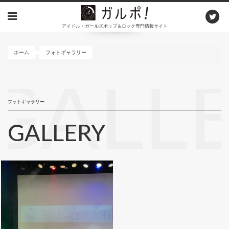
メ
イ
アイドル・ガールズポップ＆ロック専門情報サイト
ン
コ
ン
ホーム
フォトギャラリー
テ
ン
GALL
ツ
に
フォトギャラリー
移
動
GALLERY