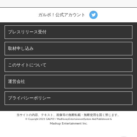
ガルポ！公式アカウント
プレスリリース受付
取材申し込み
このサイトについて
運営会社
プライバシーポリシー
当サイトの内容、テキスト、画像等の無断転載・無断使用を固く禁じます。
©︎ Copyright 2021 GALPO! / MadHoneyEntertainmentSystem And Publishment &
Mashup Entertainment Inc.