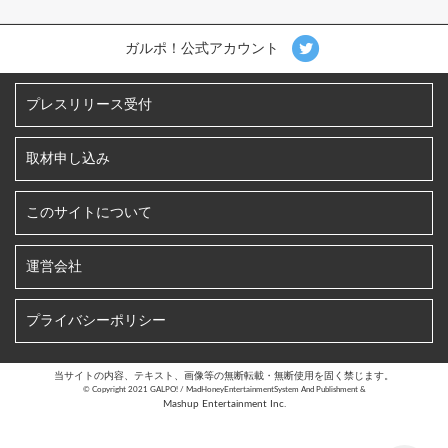
ガルポ！公式アカウント
プレスリリース受付
取材申し込み
このサイトについて
運営会社
プライバシーポリシー
当サイトの内容、テキスト、画像等の無断転載・無断使用を固く禁じます。
©︎ Copyright 2021 GALPO! / MadHoneyEntertainmentSystem And Publishment &
Mashup Entertainment Inc.