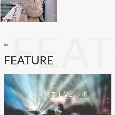
FEA
特集
FEATURE