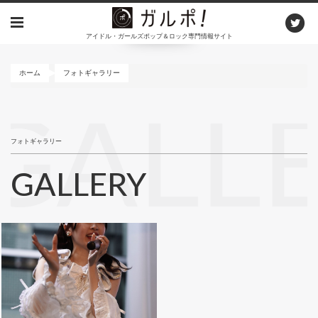
メ
イ
アイドル・ガールズポップ＆ロック専門情報サイト
ン
コ
ン
ホーム
フォトギャラリー
テ
ン
GALL
ツ
に
フォトギャラリー
移
動
GALLERY