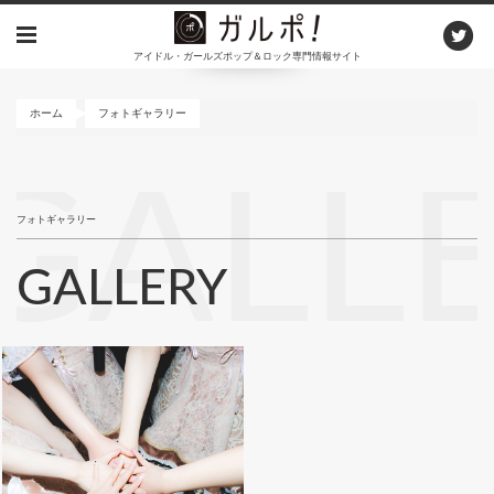
メ
イ
アイドル・ガールズポップ＆ロック専門情報サイト
ン
コ
ン
ホーム
フォトギャラリー
テ
ン
GALL
ツ
に
フォトギャラリー
移
動
GALLERY