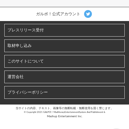
ガルポ！公式アカウント
プレスリリース受付
取材申し込み
このサイトについて
運営会社
プライバシーポリシー
当サイトの内容、テキスト、画像等の無断転載・無断使用を固く禁じます。
©︎ Copyright 2021 GALPO! / MadHoneyEntertainmentSystem And Publishment &
Mashup Entertainment Inc.