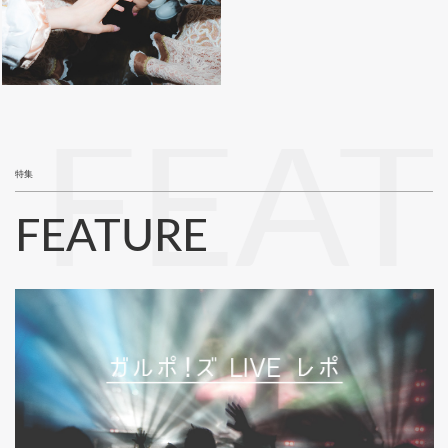
FEA
特集
FEATURE