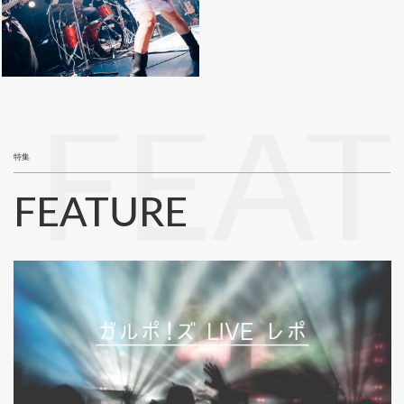
FEA
特集
FEATURE