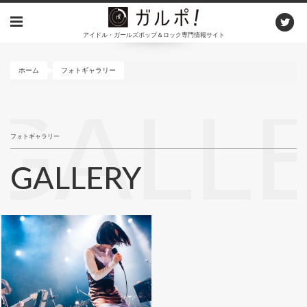
メ
イ
アイドル・ガールズポップ＆ロック専門情報サイト
ン
コ
ン
ホーム
フォトギャラリー
テ
ン
GALL
ツ
に
フォトギャラリー
移
動
GALLERY