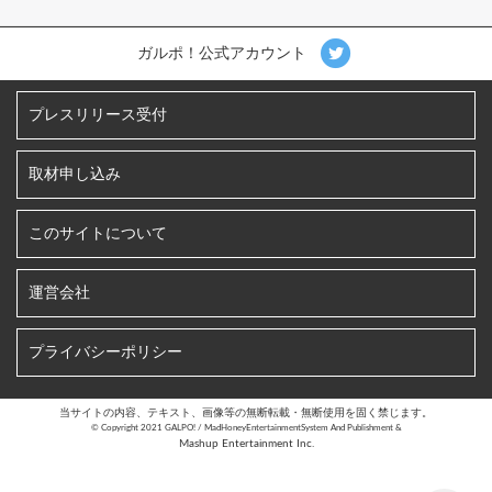
ガルポ！公式アカウント
プレスリリース受付
取材申し込み
このサイトについて
運営会社
プライバシーポリシー
当サイトの内容、テキスト、画像等の無断転載・無断使用を固く禁じます。
©︎ Copyright 2021 GALPO! / MadHoneyEntertainmentSystem And Publishment &
Mashup Entertainment Inc.