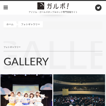
メ
イ
アイドル・ガールズポップ＆ロック専門情報サイト
ン
コ
ン
ホーム
フォトギャラリー
テ
ン
GALL
ツ
に
フォトギャラリー
移
動
GALLERY