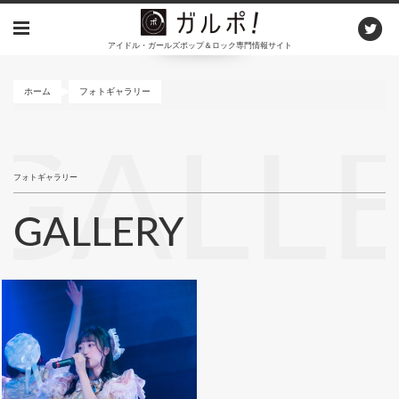
メ
イ
アイドル・ガールズポップ＆ロック専門情報サイト
ン
コ
ン
ホーム
フォトギャラリー
テ
ン
GALL
ツ
に
フォトギャラリー
移
動
GALLERY