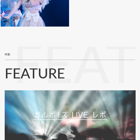
FEA
特集
FEATURE