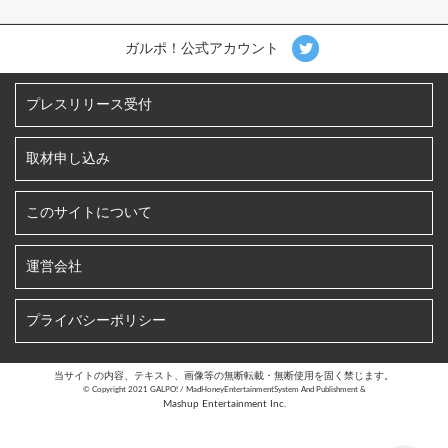
ガルポ！公式アカウント
プレスリリース受付
取材申し込み
このサイトについて
運営会社
プライバシーポリシー
当サイトの内容、テキスト、画像等の無断転載・無断使用を固く禁じます。
©︎ Copyright 2021 GALPO! / MadHoneyEntertainmentSystem And Publishment &
Mashup Entertainment Inc.